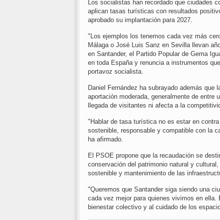
Los socialistas han recordado que ciudades 
aplican tasas turísticas con resultados posi
aprobado su implantación para 2027.
"Los ejemplos los tenemos cada vez más cerca
Málaga o José Luis Sanz en Sevilla llevan años
en Santander, el Partido Popular de Gema Igua
en toda España y renuncia a instrumentos que p
portavoz socialista.
Daniel Fernández ha subrayado además que la
aportación moderada, generalmente de entre u
llegada de visitantes ni afecta a la competitivi
"Hablar de tasa turística no es estar en contra
sostenible, responsable y compatible con la c
ha afirmado.
El PSOE propone que la recaudación se destin
conservación del patrimonio natural y cultural,
sostenible y mantenimiento de las infraestructu
"Queremos que Santander siga siendo una ciud
cada vez mejor para quienes vivimos en ella. E
bienestar colectivo y al cuidado de los espac