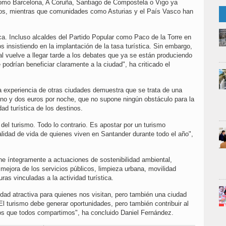
como Barcelona, A Coruña, Santiago de Compostela o Vigo ya
tivos, mientras que comunidades como Asturias y el País Vasco han
. Incluso alcaldes del Partido Popular como Paco de la Torre en
 insistiendo en la implantación de la tasa turística. Sin embargo,
l vuelve a llegar tarde a los debates que ya se están produciendo
odrían beneficiar claramente a la ciudad", ha criticado el
 experiencia de otras ciudades demuestra que se trata de una
no y dos euros por noche, que no supone ningún obstáculo para la
dad turística de los destinos.
 del turismo. Todo lo contrario. Es apostar por un turismo
alidad de vida de quienes viven en Santander durante todo el año",
e íntegramente a actuaciones de sostenibilidad ambiental,
 mejora de los servicios públicos, limpieza urbana, movilidad
ras vinculadas a la actividad turística.
ad atractiva para quienes nos visitan, pero también una ciudad
l turismo debe generar oportunidades, pero también contribuir al
ios que todos compartimos", ha concluido Daniel Fernández.