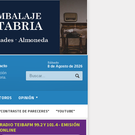
Sábado
acto
8 de Agosto de 2026
ción
ria.
TOROS
OPINIÓN
"CONTRASTE DE PARECERES"
"YOUTUBE"
RADIO TEIBAFM 99.2 Y 101.4 - EMISIÓN
ONLINE