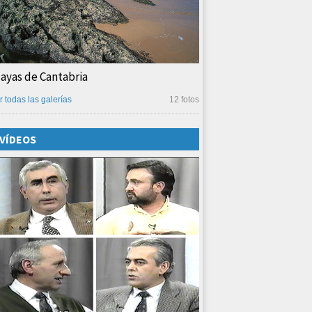
layas de Cantabria
r todas las galerías
12 fotos
VÍDEOS