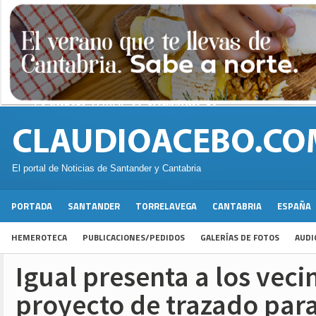
El portal de Noticias de Santander y Cantabria
PORTADA
SANTANDER
TORRELAVEGA
CANTABRIA
ESPAÑA
HEMEROTECA
PUBLICACIONES/PEDIDOS
GALERÍAS DE FOTOS
AUDI
Igual presenta a los veci
proyecto de trazado para