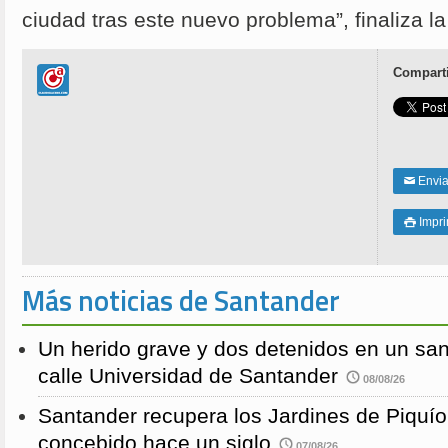
ciudad tras este nuevo problema”, finaliza l
Comparti
Enviar
✉
Impri

Más noticias de Santander
Un herido grave y dos detenidos en un sang
calle Universidad de Santander
08/08/26
Santander recupera los Jardines de Piquío f
concebido hace un siglo
07/08/26