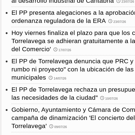
al desarrollo industrial de Cantabria
23/07/26
El PP presenta alegaciones a la aprobación 
ordenanza reguladora de la ERA
23/07/26
Hoy viernes finaliza el plazo para que los
Torrelavega se adhieran gratuitamente a l
del Comercio'
17/07/26
El PP de Torrelavega denuncia que PRC y
rumbo ni proyecto" con la ubicación de la
municipales
14/07/26
El PP de Torrelavega rechaza un presupues
las necesidades de la ciudad"
10/07/26
Gobierno, Ayuntamiento y Cámara de Come
campaña de dinamización 'El concierto de
Torrelavega'
09/07/26