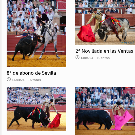
2ª Novillada en las Ventas
14/04/24
19 fotos
8ª de abono de Sevilla
14/04/24
15 fotos