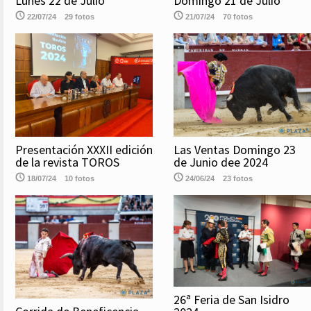
Lunes 22 de Julio
Domingo 21 de Julio
22/07/24
29 fotos
21/07/24
70 fotos
Las Ventas Domingo 23
Presentación XXXII edición
de Junio dee 2024
de la revista TOROS
24/06/24
23 fotos
18/07/24
10 fotos
26ª Feria de San Isidro