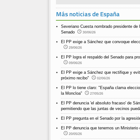
Más noticias de España
Severiano Cuesta nombrado presidente de l
Senado
30/06/26
El PP exige a Sánchez que convoque elecc
29/06/26
El PP logra el respaldo del Senado para pro
09/06/26
El PP exige a Sánchez que rectifique y evit
próximo recibo"
02/06/26
El PP lo tiene claro: "España clama elecci
la Moncloa"
27/05/26
El PP denuncia 'el absoluto fracaso' de Sán
permitiendo que las juntas de vecinos pued
El PP pregunta en el Senado por la agresió
El PP denuncia que tenemos un Ministerio d
20/05/26