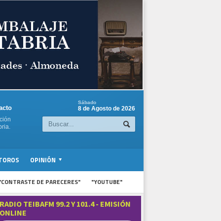
Sábado
acto
8 de Agosto de 2026
ción
ria.
TOROS
OPINIÓN
"CONTRASTE DE PARECERES"
"YOUTUBE"
RADIO TEIBAFM 99.2 Y 101.4 - EMISIÓN
ONLINE