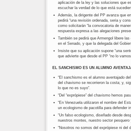
aplicación de la ley y las soluciones que 
escuchar la verdad de lo que está sucediend
Además, la dirigente del PP avanza que en 
pedirá “una revisión ordenada, seria y cons
como solicitarán “la convocatoria de mane
respuesta expresa a las alegaciones pres
También se pedirá que Armengol libere las
en el Senado, y que la delegada del Gobie
Insiste que su aplicación supone “una sen
que advierte que desde el PP “no lo vamos 
EL SANCHISMO ES UN ALUMNO AVENTAJ
“El sanchismo es el alumno aventajado del
del chavismo se recorrieron la costa; y, s
lo que no es suyo”.
“Del “exprópiese” del chavismo hemos pasad
“En Venezuela utilizaron el nombre del Est
un ecologismo de pacotilla para defender in
“Un falso ecologismo, diseñado desde desp
nuestros montes, nuestro sector pesquero 
“Nosotros no somos del exprópiese ni del de