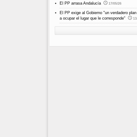
El PP arrasa Andalucía
17/05/26
El PP exige al Gobierno "un verdadero plan 
a ocupar el lugar que le corresponde"
13