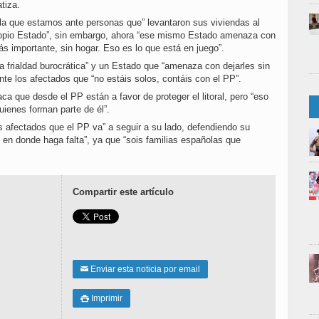
tiza.
ala que estamos ante personas que” levantaron sus viviendas al
propio Estado”, sin embargo, ahora “ese mismo Estado amenaza con
más importante, sin hogar. Eso es lo que está en juego”.
a frialdad burocrática” y un Estado que “amenaza con dejarles sin
ante los afectados que “no estáis solos, contáis con el PP”.
ca que desde el PP están a favor de proteger el litoral, pero “eso
quienes forman parte de él”.
los afectados que el PP va” a seguir a su lado, defendiendo su
en donde haga falta”, ya que “sois familias españolas que
Compartir este artículo
Enviar esta noticia por email
✉
Imprimir
