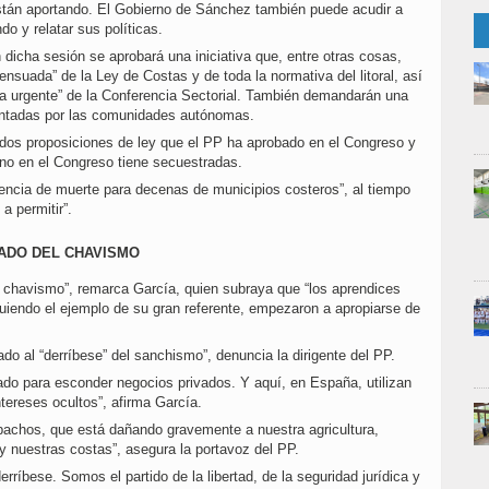
están aportando. El Gobierno de Sánchez también puede acudir a
o y relatar sus políticas.
dicha sesión se aprobará una iniciativa que, entre otras cosas,
ensuada” de la Ley de Costas y de toda la normativa del litoral, así
ra urgente” de la Conferencia Sectorial. También demandarán una
entadas por las comunidades autónomas.
 dos proposiciones de ley que el PP ha aprobado en el Congreso y
rno en el Congreso tiene secuestradas.
tencia de muerte para decenas de municipios costeros”, al tiempo
a permitir”.
ADO DEL CHAVISMO
 chavismo”, remarca García, quien subraya que “los aprendices
iguiendo el ejemplo de su gran referente, empezaron a apropiarse de
o al “derríbese” del sanchismo”, denuncia la dirigente del PP.
ado para esconder negocios privados. Y aquí, en España, utilizan
tereses ocultos”, afirma García.
achos, que está dañando gravemente a nuestra agricultura,
y nuestras costas”, asegura la portavoz del PP.
rríbese. Somos el partido de la libertad, de la seguridad jurídica y