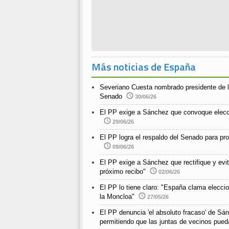
Más noticias de España
Severiano Cuesta nombrado presidente de l
Senado
30/06/26
El PP exige a Sánchez que convoque elecc
29/06/26
El PP logra el respaldo del Senado para pro
09/06/26
El PP exige a Sánchez que rectifique y evit
próximo recibo"
02/06/26
El PP lo tiene claro: "España clama elecci
la Moncloa"
27/05/26
El PP denuncia 'el absoluto fracaso' de Sán
permitiendo que las juntas de vecinos pued