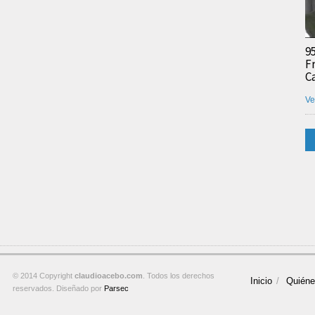
9
F
C
Ve
© 2014 Copyright
claudioacebo.com
. Todos los derechos
Inicio
Quién
reservados. Diseñado por
Parsec