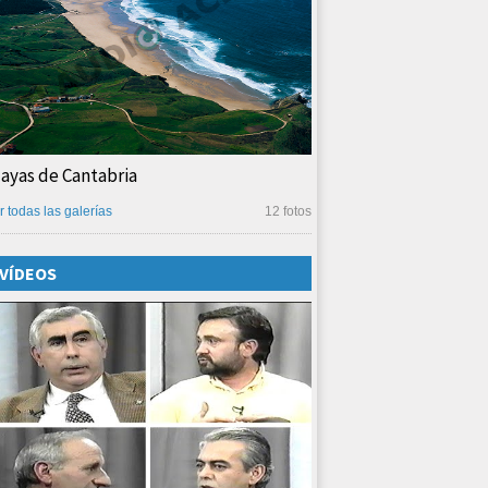
layas de Cantabria
r todas las galerías
12 fotos
VÍDEOS