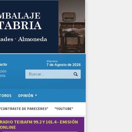
Viernes
acto
7 de Agosto de 2026
ción
ria.
TOROS
OPINIÓN
"CONTRASTE DE PARECERES"
"YOUTUBE"
RADIO TEIBAFM 99.2 Y 101.4 - EMISIÓN
ONLINE