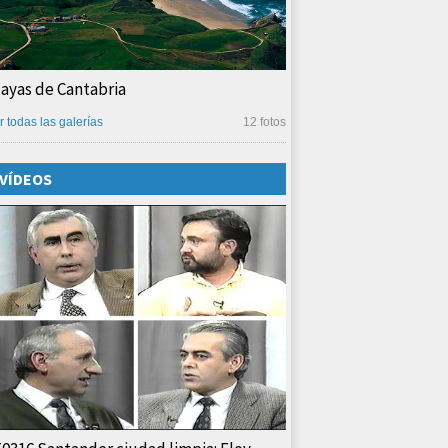
layas de Cantabria
r todas las galerías
12 fotos
VÍDEOS