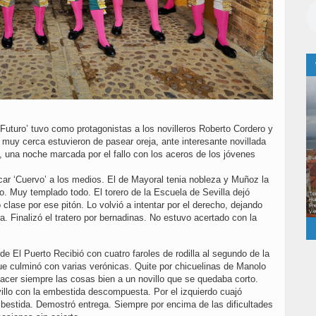
uturo’ tuvo como protagonistas a los novilleros Roberto Cordero y
 muy cerca estuvieron de pasear oreja, ante interesante novillada
 una noche marcada por el fallo con los aceros de los jóvenes
car ‘Cuervo’ a los medios. El de Mayoral tenia nobleza y Muñoz la
o. Muy templado todo. El torero de la Escuela de Sevilla dejó
clase por ese pitón. Lo volvió a intentar por el derecho, dejando
a. Finalizó el tratero por bernadinas. No estuvo acertado con la
de El Puerto Recibió con cuatro faroles de rodilla al segundo de la
ue culminó con varias verónicas. Quite por chicuelinas de Manolo
acer siempre las cosas bien a un novillo que se quedaba corto.
illo con la embestida descompuesta. Por el izquierdo cuajó
bestida. Demostró entrega. Siempre por encima de las dificultades