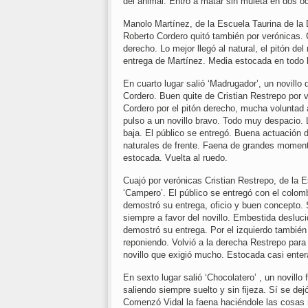
del animal. Entró a matar sin muleta en dos oc
Manolo Martínez, de la Escuela Taurina de la 
Roberto Cordero quitó también por verónicas. 
derecho. Lo mejor llegó al natural, el pitón d
entrega de Martínez. Media estocada en todo lo
En cuarto lugar salió ‘Madrugador’, un novillo
Cordero. Buen quite de Cristian Restrepo por
Cordero por el pitón derecho, mucha voluntad 
pulso a un novillo bravo. Todo muy despacio.
baja. El público se entregó. Buena actuación d
naturales de frente. Faena de grandes moment
estocada. Vuelta al ruedo.
Cuajó por verónicas Cristian Restrepo, de la 
‘Campero’. El público se entregó con el colomb
demostró su entrega, oficio y buen concepto. S
siempre a favor del novillo. Embestida desluci
demostró su entrega. Por el izquierdo también
reponiendo. Volvió a la derecha Restrepo para
novillo que exigió mucho. Estocada casi enter
En sexto lugar salió ‘Chocolatero’ , un novillo 
saliendo siempre suelto y sin fijeza. Sí se de
Comenzó Vidal la faena haciéndole las cosas 