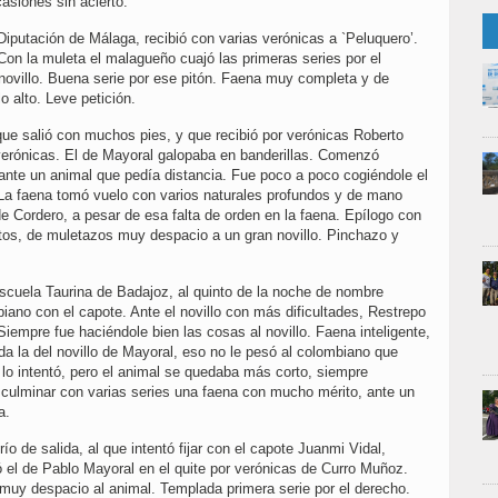
asiones sin acierto.
Diputación de Málaga, recibió con varias verónicas a `Peluquero’.
Con la muleta el malagueño cuajó las primeras series por el
el novillo. Buena serie por ese pitón. Faena muy completa y de
 alto. Leve petición.
 que salió con muchos pies, y que recibió por verónicas Roberto
 verónicas. El de Mayoral galopaba en banderillas. Comenzó
ante un animal que pedía distancia. Fue poco a poco cogiéndole el
 La faena tomó vuelo con varios naturales profundos y de mano
e Cordero, a pesar de esa falta de orden en la faena. Epílogo con
os, de muletazos muy despacio a un gran novillo. Pinchazo y
Escuela Taurina de Badajoz, al quinto de la noche de nombre
iano con el capote. Ante el novillo con más dificultades, Restrepo
iempre fue haciéndole bien las cosas al novillo. Faena inteligente,
da la del novillo de Mayoral, eso no le pesó al colombiano que
 lo intentó, pero el animal se quedaba más corto, siempre
 culminar con varias series una faena con mucho mérito, ante un
a.
frío de salida, al que intentó fijar con el capote Juanmi Vidal,
jó el de Pablo Mayoral en el quite por verónicas de Curro Muñoz.
muy despacio al animal. Templada primera serie por el derecho.