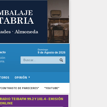
Domingo
acto
9 de Agosto de 2026
ción
ria.
TOROS
OPINIÓN
"CONTRASTE DE PARECERES"
"YOUTUBE"
RADIO TEIBAFM 99.2 Y 101.4 - EMISIÓN
ONLINE