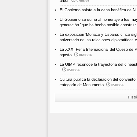
árbol'
07/08/26
El Gobierno asiste a la cena benéfica de N
El Gobierno se suma al homenaje a los ma
generación "que ha hecho posible construir
La exposición 'Mónaco y España: cinco siglo
aniversario de las relaciones diplomáticas
La XXXI Feria Internacional del Queso de P
agosto
06/08/26
La UIMP reconoce la trayectoria del cineast
05/08/26
Cultura publica la declaración del convento
categoría de Monumento
05/08/26
Histó