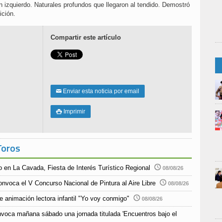
n izquierdo. Naturales profundos que llegaron al tendido. Demostró
ición.
Compartir este artículo
Enviar esta noticia por email
✉
Imprimir

Toros
o en La Cavada, Fiesta de Interés Turístico Regional
08/08/26
nvoca el V Concurso Nacional de Pintura al Aire Libre
08/08/26
de animación lectora infantil "Yo voy conmigo"
08/08/26
nvoca mañana sábado una jornada titulada 'Encuentros bajo el