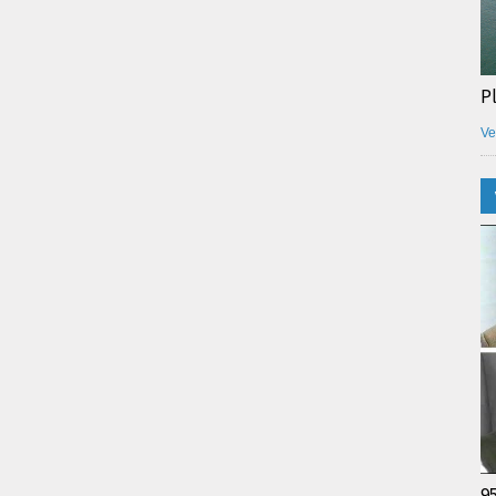
P
Ve
9