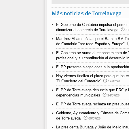
Más noticias de Torrelavega
El Gobierno de Cantabria impulsa el prime
dinamizar el comercio de Torrelavega
31
Martínez Abad señala que el Bathco BM Torr
de Cantabria "por toda España y Europa"
El Gobierno se suma al reconocimiento de T
profesional y su contribución al desarrollo i
El PP presenta alegaciones a la aprobación
Hoy viernes finaliza el plazo para que los
'El Concierto del Comercio'
17/07/26
El PP de Torrelavega denuncia que PRC y P
dependencias municipales
14/07/26
El PP de Torrelavega rechaza un presupuest
Gobierno, Ayuntamiento y Cámara de Comerc
de Torrelavega'
09/07/26
La presidenta Buruaga y João de Mello inau