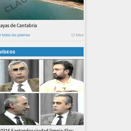
layas de Cantabria
r todas las galerías
12 fotos
VÍDEOS
50316 Santander ciudad limpia: Eloy