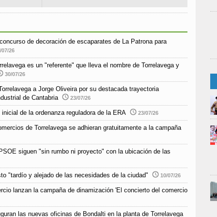
r concurso de decoración de escaparates de La Patrona para
/07/26
elavega es un "referente" que lleva el nombre de Torrelavega y
30/07/26
orrelavega a Jorge Oliveira por su destacada trayectoria
ndustrial de Cantabria
23/07/26
 inicial de la ordenanza reguladora de la ERA
23/07/26
 comercios de Torrelavega se adhieran gratuitamente a la campaña
SOE siguen "sin rumbo ni proyecto" con la ubicación de las
o "tardío y alejado de las necesidades de la ciudad"
10/07/26
io lanzan la campaña de dinamización 'El concierto del comercio
guran las nuevas oficinas de Bondalti en la planta de Torrelavega