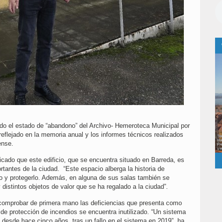
ado el estado de “abandono” del Archivo- Hemeroteca Municipal por
flejado en la memoria anual y los informes técnicos realizados
ense.
icado que este edificio, que se encuentra situado en Barreda, es
tantes de la ciudad. “Este espacio alberga la historia de
lo y protegerlo. Además, en alguna de sus salas también se
istintos objetos de valor que se ha regalado a la ciudad”.
do comprobar de primera mano las deficiencias que presenta como
de protección de incendios se encuentra inutilizado. “Un sistema
a desde hace cinco años, tras un fallo en el sistema en 2019”, ha