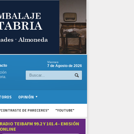
Viernes
acto
7 de Agosto de 2026
ción
ria.
TOROS
OPINIÓN
"CONTRASTE DE PARECERES"
"YOUTUBE"
RADIO TEIBAFM 99.2 Y 101.4 - EMISIÓN
ONLINE