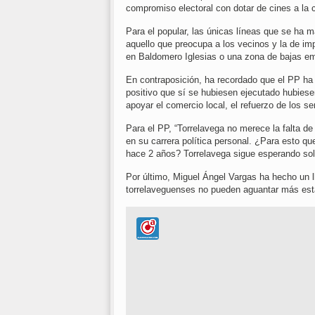
compromiso electoral con dotar de cines a la c
Para el popular, las únicas líneas que se ha m
aquello que preocupa a los vecinos y la de 
en Baldomero Iglesias o una zona de bajas em
En contraposición, ha recordado que el PP ha 
positivo que sí se hubiesen ejecutado hubies
apoyar el comercio local, el refuerzo de los s
Para el PP, “Torrelavega no merece la falta de
en su carrera política personal. ¿Para esto qu
hace 2 años? Torrelavega sigue esperando so
Por último, Miguel Ángel Vargas ha hecho un ll
torrelaveguenses no pueden aguantar más esta