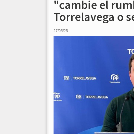
"cambie el rum
Torrelavega o s
27/05/25