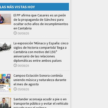
LAS MÁS VISTAS HOY
El PP afirma que Casares es un peón
de la propaganda de Sánchez para
ocultar ocho años de incumplimientos
en Cantabria
06/08/26
La exposición 'Mónaco y España: cinco
siglos de historia compartida' llega a
Cantabria con motivo del 150.º
aniversario de las relaciones
diplomáticas entre ambos países
06/08/26
Campoo Estación Sonora continúa
uniendo música y naturaleza durante
el mes de agosto
05/08/26
Santander aconseja acudir a pie o en
transporte público y evitar el vehículo
privado para el eclipse