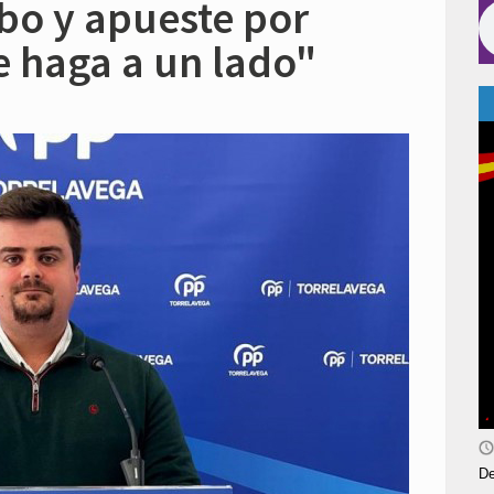
bo y apueste por
e haga a un lado"
De