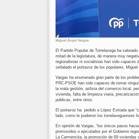
Miguel Ángel Vargas
El Partido Popular de Torrelavega ha valorado
mitad de la legislatura, de manera muy negati
regionalistas ni socialistas han sido capaces 
señalado el portavoz de los populares, Migue
Vargas ha enumerado gran parte de los probl
PRC-PSOE han sido capaces de tomar ninguna
la mala gestión, asfixia del comercio local, p
vivienda, falta de limpieza viaria, precarizac
públicas, entre otros.
El portavoz ha pedido a López Estrada que “c
lado, como le pudieron los torrelaveguenses h
En opinión de Vargas, “los únicos pasos haci
promovidos o ejecutados por el Gobierno regio
La Carmencita, la promoción de 69 viviendas de 