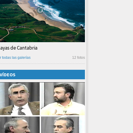
layas de Cantabria
r todas las galerías
12 fotos
VÍDEOS