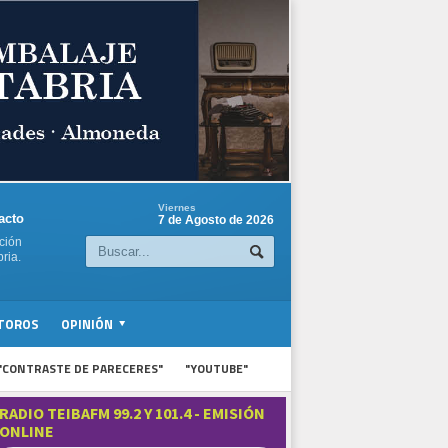
Viernes
acto
7 de Agosto de 2026
ción
ria.
TOROS
OPINIÓN
"CONTRASTE DE PARECERES"
"YOUTUBE"
RADIO TEIBAFM 99.2 Y 101.4 - EMISIÓN
ONLINE