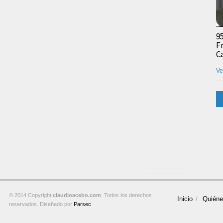
9
F
C
Ve
© 2014 Copyright
claudioacebo.com
. Todos los derechos
Inicio
Quién
reservados. Diseñado por
Parsec