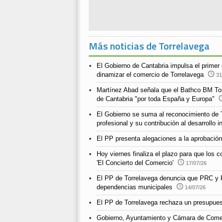
Más noticias de Torrelavega
El Gobierno de Cantabria impulsa el prime
dinamizar el comercio de Torrelavega
31
Martínez Abad señala que el Bathco BM Torr
de Cantabria "por toda España y Europa"
El Gobierno se suma al reconocimiento de T
profesional y su contribución al desarrollo i
El PP presenta alegaciones a la aprobación
Hoy viernes finaliza el plazo para que los
'El Concierto del Comercio'
17/07/26
El PP de Torrelavega denuncia que PRC y P
dependencias municipales
14/07/26
El PP de Torrelavega rechaza un presupuest
Gobierno, Ayuntamiento y Cámara de Comerc