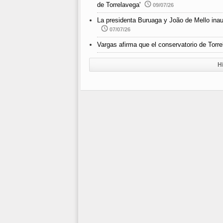
de Torrelavega'
09/07/26
La presidenta Buruaga y João de Mello inau
07/07/26
Vargas afirma que el conservatorio de Torr
H