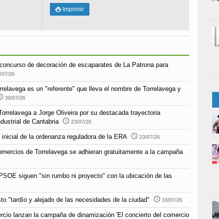
Imprimir

r concurso de decoración de escaparates de La Patrona para
/07/26
elavega es un "referente" que lleva el nombre de Torrelavega y
30/07/26
orrelavega a Jorge Oliveira por su destacada trayectoria
ndustrial de Cantabria
23/07/26
 inicial de la ordenanza reguladora de la ERA
23/07/26
 comercios de Torrelavega se adhieran gratuitamente a la campaña
SOE siguen "sin rumbo ni proyecto" con la ubicación de las
o "tardío y alejado de las necesidades de la ciudad"
10/07/26
io lanzan la campaña de dinamización 'El concierto del comercio