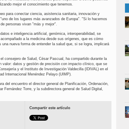
tilizando mejor el conocimiento que tenemos.
neo para conectar ciencia, asistencia sanitaria, innovación y
o, "uno de los lugares más avanzados de Europa". "Si lo hacemos
s de personas vivan "más y mejor".
atos e inteligencia artificial, genómica, interoperabilidad, se
a acompañado a la medicina desde sus orígenes, que es cómo
es una nueva forma de entender la salud que, si se logra, implicará
 el consejero de Salud, César Pascual, ha compartido durante la
 valor: datos y gestión de precisión con impacto clínico, que se
onsejería y el Instituto de Investigación Valdecilla (IDIVAL) en el
dad Internacional Menéndez Pelayo (UIMP).
ra del encuentro el director general de Planificación, Ordenación,
r Fernández Torre, y la subdirectora general de Salud Digital,
Compartir este artículo