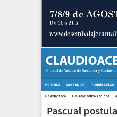
El portal de Noticias de Santander y Cantabria
PORTADA
SANTANDER
TORRELAVEGA
HEMEROTECA
PUBLICACIONES/PEDIDOS
G
Pascual postul