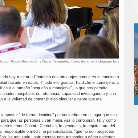
ado por Rocío Montalbán y Óscar Fernández Torre, durante la clausura hoy
ado hoy a mirar a Cantabria con otros ojos porque es la candidata
salud basado en datos. Y todo ello gracias, ha dicho el consejero, a
tífica y al tamaño "pequeño y manejable", lo que nos permite
 añaden hospitales de referencia, capacidad investigadora y una
a la voluntad de construir algo singular y gente que eta
 y apostar "de forma decidida" por convertirse en el lugar que sea
 para que las personas vivan mejor. Así lo corroboran, tal y como
esantes como Cohorte Cantabria, la genómica, la arquitectura del
ificial responsable o medicina personalizada, "que no son proyectos
Son, ha matizado, instrumentos para responder a cómo podemos