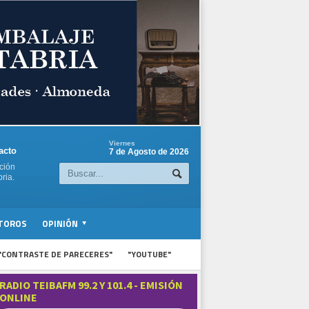
Viernes
acto
7 de Agosto de 2026
ción
ria.
TOROS
OPINIÓN
"CONTRASTE DE PARECERES"
"YOUTUBE"
RADIO TEIBAFM 99.2 Y 101.4 - EMISIÓN
ONLINE