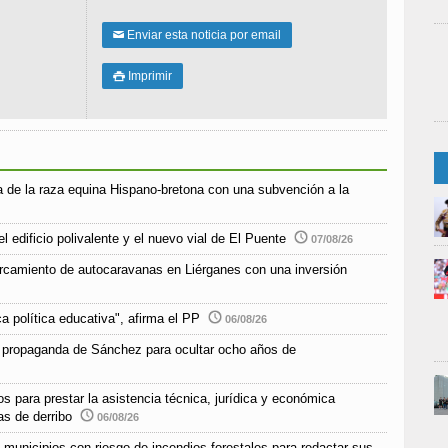
Enviar esta noticia por email
✉
Imprimir

 de la raza equina Hispano-bretona con una subvención a la
l edificio polivalente y el nuevo vial de El Puente
07/08/26
parcamiento de autocaravanas en Liérganes con una inversión
a política educativa", afirma el PP
06/08/26
 propaganda de Sánchez para ocultar ocho años de
s para prestar la asistencia técnica, jurídica y económica
as de derribo
06/08/26
unicipios con riesgo de incendios forestales para redactar sus