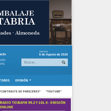
Jueves
acto
6 de Agosto de 2026
ción
ria.
TOROS
OPINIÓN
"CONTRASTE DE PARECERES"
"YOUTUBE"
RADIO TEIBAFM 99.2 Y 101.4 - EMISIÓN
ONLINE