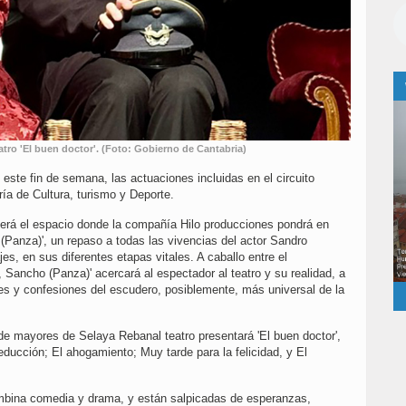
tro 'El buen doctor'. (Foto: Gobierno de Cantabria)
este fin de semana, las actuaciones incluidas en el circuito
ería de Cultura, turismo y Deporte.
será el espacio donde la compañía Hilo producciones pondrá en
(Panza)', un repaso a todas las vivencias del actor Sandro
s, en sus diferentes etapas vitales. A caballo entre el
, Sancho (Panza)' acercará al espectador al teatro y su realidad, a
es y confesiones del escudero, posiblemente, más universal de la
 de mayores de Selaya Rebanal teatro presentará 'El buen doctor',
ducción; El ahogamiento; Muy tarde para la felicidad, y El
mbina comedia y drama, y están salpicadas de esperanzas,