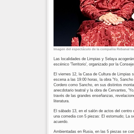
Imagen del espectáculo de la compañia Rebanal tea
Las localidades de Limpias y Selaya acogerán 
escénico 'Territorio', organizado por la Consej
El viernes 12, la Casa de Cultura de Limpias 
escena a las 19:00 horas, la obra 'Yo, Sancho 
Cordero como Sancho, en sus distintos montaje
anecdotario teatral y la obra de Cervantes, 'Yo
través de las grandes enseñanzas, revelacion
literatura.
El sábado 13, en el salón de actos del centro
una comedia con 5 piezas: El estornudo; La se
acuerdo.
Ambientadas en Rusia, en las 5 piezas se co