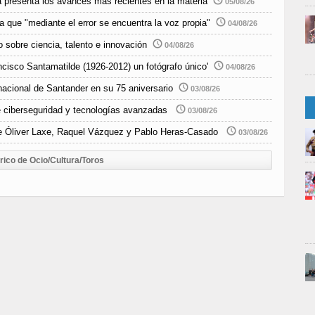
 presenta los avances más recientes en la materia
05/08/26
 que "mediante el error se encuentra la voz propia"
04/08/26
 sobre ciencia, talento e innovación
04/08/26
ncisco Santamatilde (1926-2012) un fotógrafo único'
04/08/26
nacional de Santander en su 75 aniversario
03/08/26
e ciberseguridad y tecnologías avanzadas
03/08/26
 de Óliver Laxe, Raquel Vázquez y Pablo Heras-Casado
03/08/26
rico de Ocio/Cultura/Toros