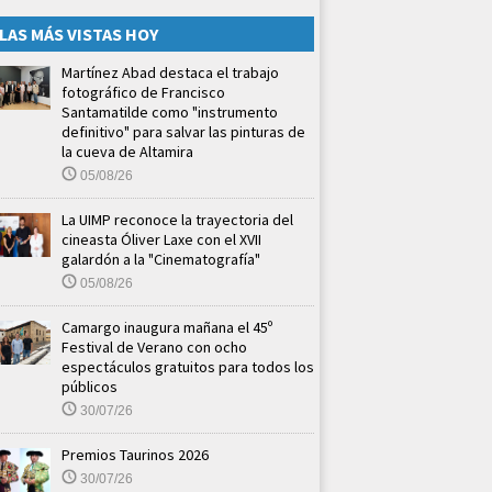
LAS MÁS VISTAS HOY
Martínez Abad destaca el trabajo
fotográfico de Francisco
Santamatilde como "instrumento
definitivo" para salvar las pinturas de
la cueva de Altamira
05/08/26
La UIMP reconoce la trayectoria del
cineasta Óliver Laxe con el XVII
galardón a la "Cinematografía"
05/08/26
Camargo inaugura mañana el 45º
Festival de Verano con ocho
espectáculos gratuitos para todos los
públicos
30/07/26
Premios Taurinos 2026
30/07/26