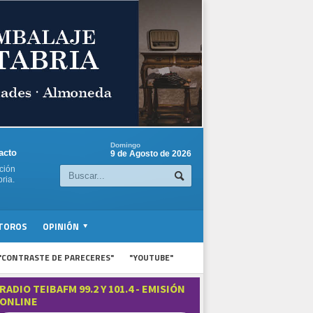
Domingo
acto
9 de Agosto de 2026
ción
ria.
TOROS
OPINIÓN
"CONTRASTE DE PARECERES"
"YOUTUBE"
RADIO TEIBAFM 99.2 Y 101.4 - EMISIÓN
ONLINE