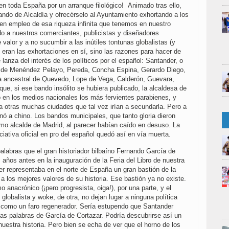
en toda España por un arranque filológico! Animado tras ello,
ando de Alcaldía y ofrecérselo al Ayuntamiento exhortando a los
en empleo de esa riqueza infinita que tenemos en nuestro
 a nuestros comerciantes, publicistas y diseñadores
 valor y a no sucumbir a las inútiles tontunas globalistas (y
o eran las exhortaciones en sí, sino las razones para hacer de
anza del interés de los políticos por el español: Santander, o
 de Menéndez Pelayo, Pereda, Concha Espina, Gerardo Diego,
ra ancestral de Quevedo, Lope de Vega, Calderón, Guevara,
ue, si ese bando insólito se hubiera publicado, la alcaldesa de
o en los medios nacionales los más fervientes parabienes, y
a otras muchas ciudades que tal vez irían a secundarla. Pero a
onó a chino. Los bandos municipales, que tanto gloria dieron
omo alcalde de Madrid, al parecer habían caído en desuso. La
iciativa oficial en pro del español quedó así en vía muerta.
labras que el gran historiador bilbaíno Fernando García de
años antes en la inauguración de la Feria del Libro de nuestra
er representaba en el norte de España un gran bastión de la
a los mejores valores de su historia. Ese bastión ya no existe.
o anacrónico (¡pero progresista, oiga!), por una parte, y el
l globalista y woke, de otra, no dejan lugar a ninguna política
 como un faro regenerador. Sería estupendo que Santander
las palabras de García de Cortazar. Podría descubrirse así un
 nuestra historia. Pero bien se echa de ver que el horno de los