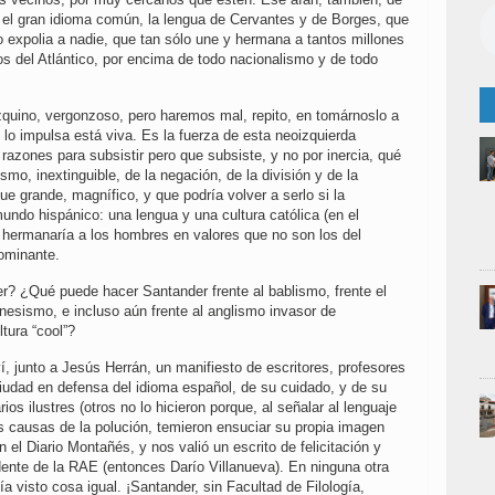
el gran idioma común, la lengua de Cervantes y de Borges, que
o expolia a nadie, que tan sólo une y hermana a tantos millones
 del Atlántico, por encima de todo nacionalismo y de todo
zquino, vergonzoso, pero haremos mal, repito, en tomárnoslo a
e lo impulsa está viva. Es la fuerza de esta neoizquierda
razones para subsistir pero que subsiste, y no por inercia, qué
ismo, inextinguible, de la negación, de la división y de la
fue grande, magnífico, y que podría volver a serlo si la
mundo hispánico: una lengua y una cultura católica (en el
e hermanaría a los hombres en valores que no son los del
ominante.
r? ¿Qué puede hacer Santander frente al bablismo, frente el
unesismo, e incluso aún frente al anglismo invasor de
tura “cool”?
 junto a Jesús Herrán, un manifiesto de escritores, profesores
ciudad en defensa del idioma español, de su cuidado, y de su
rios ilustres (otros no lo hicieron porque, al señalar al lenguaje
s causas de la polución, temieron ensuciar su propia imagen
n el Diario Montañés, y nos valió un escrito de felicitación y
dente de la RAE (entonces Darío Villanueva). En ninguna otra
a visto cosa igual. ¡Santander, sin Facultad de Filología,