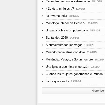
Cervantes responde a Amenábar
15/10/25
¿Es ésta mi Iglesia?
12/09/25
La inverecundia
08/07/25
Monólogo interior de Pedro S.
11/06/25
Un papa pobre o un pobre papa
25/04/25
Santander, 2050
04/04/25
Bienaventurados los vagos
19/03/25
Mirando hacia atrás con dolo
31/01/25
Menéndez Pelayo, sólo un nombre
30/12/24
Una Iglesia que hiela el corazón
22/11/24
Cuando las mujeres gobernaban el mundo
La ira que vendrá
23/09/24
Histórico 