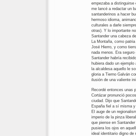
empezaba a distinguirse 
me lancé a redactar un b
santanderinos a hacer bu
hermoso idioma, animando
culturales a darle siempre
otras). Y lo importante n
Santander una cabeza de l
La Montaña, como patria
José Hierro, y como tier
nada menos. Era seguro q
Santander habría recibid
hubiera dado un ejemplo 
la alcaldesa aquello le s
gloria a Tierno Galván c
ilusión de una valiente in
Recordé entonces unas pa
Cortázar pronunció pocos 
ciudad. Dijo que Santand
España fiel a sí misma y 
El auge de un regionalism
imperio de la pinza libera
que piense en Santander
pusiera los ojos en aquel
ideal identitario digno de