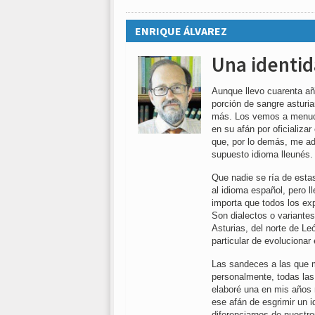
ENRIQUE ÁLVAREZ
Una identid
Aunque llevo cuarenta añ
porción de sangre asturi
más. Los vemos a menudo 
en su afán por oficializar
que, por lo demás, me adh
supuesto idioma lleunés
Que nadie se ría de esta
al idioma español, pero l
importa que todos los ex
Son dialectos o variantes
Asturias, del norte de Le
particular de evolucionar
Las sandeces a las que m
personalmente, todas las
elaboré una en mis años 
ese afán de esgrimir un i
diferenciarnos de nuestr