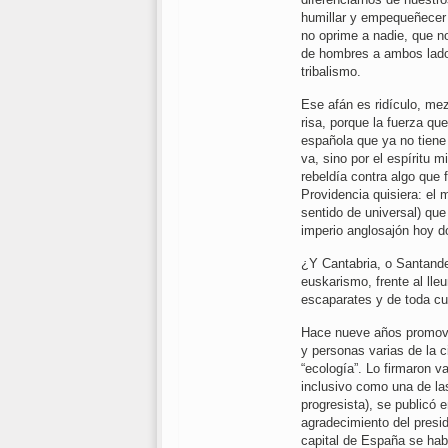
humillar y empequeñecer 
no oprime a nadie, que n
de hombres a ambos lados
tribalismo.
Ese afán es ridículo, me
risa, porque la fuerza qu
española que ya no tiene 
va, sino por el espíritu m
rebeldía contra algo que 
Providencia quisiera: el 
sentido de universal) qu
imperio anglosajón hoy d
¿Y Cantabria, o Santande
euskarismo, frente al lle
escaparates y de toda cul
Hace nueve años promoví,
y personas varias de la 
“ecología”. Lo firmaron va
inclusivo como una de la
progresista), se publicó e
agradecimiento del presi
capital de España se habí