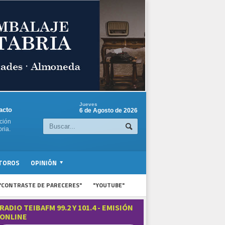
Jueves
acto
6 de Agosto de 2026
ción
ria.
TOROS
OPINIÓN
"CONTRASTE DE PARECERES"
"YOUTUBE"
RADIO TEIBAFM 99.2 Y 101.4 - EMISIÓN
ONLINE