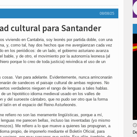
08/08/25
ad cultural para Santander
os viviendo en Cantabria, soy leonés por partida doble, con una
ana, y, como tal, hay dos hechos que me avergüenzan cada vez
en los periódicos: de un lado, el gobierno asturiano avanza
 el bable, y de otro, el movimiento por la autonomía leonesa (al
iero porque lo creo de toda justicia) reivindica el uso de un
.
s cosas. Van para adelante. Evidentemente, nunca arrinconarán
lenarán de sandeces el paisaje cultural de ambas regiones. No
pertos verdaderos nieguen el rango de lenguas a tales hablas.
 de un hipotético idioma medieval usado en los valles de
ón y del suroeste cántabro, que no pudo ser otro que la forma
 el latín en el espacio del Reino Asturleonés.
e refiero no son las meramente lingüísticas, porque a mí,
 lenguas me parecen bellas, incluso las inventadas (yo mismo
mozos). Me refiero a lo que mueve a quienes las propugnan, a
dioma propio, de imponerlo mediante el Boletín Oficial, para
De
os vecinos, por muy cercanos que estén. Ese afán, también, de