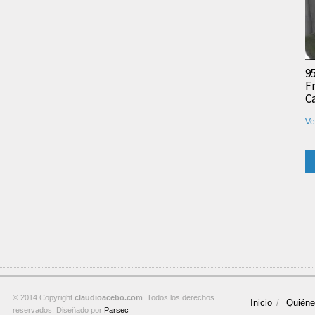
9
F
C
Ve
© 2014 Copyright
claudioacebo.com
. Todos los derechos
Inicio
Quién
reservados. Diseñado por
Parsec