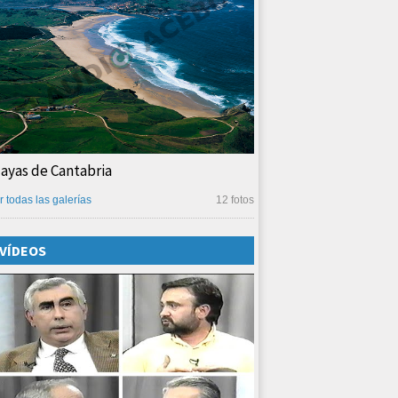
layas de Cantabria
r todas las galerías
12 fotos
VÍDEOS