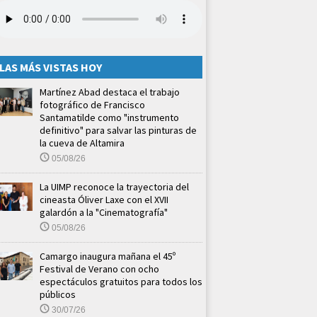
LAS MÁS VISTAS HOY
Martínez Abad destaca el trabajo
fotográfico de Francisco
Santamatilde como "instrumento
definitivo" para salvar las pinturas de
la cueva de Altamira
05/08/26
La UIMP reconoce la trayectoria del
cineasta Óliver Laxe con el XVII
galardón a la "Cinematografía"
05/08/26
Camargo inaugura mañana el 45º
Festival de Verano con ocho
espectáculos gratuitos para todos los
públicos
30/07/26