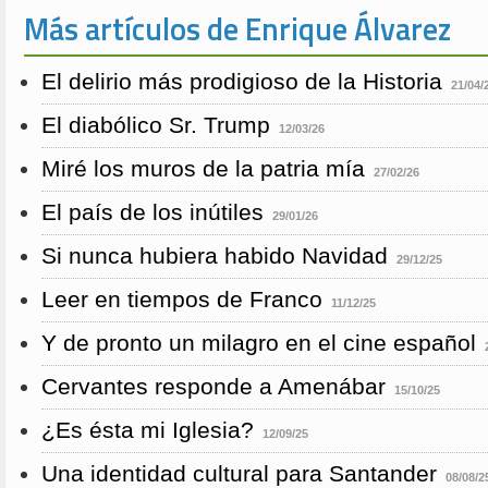
Más artículos de Enrique Álvarez
El delirio más prodigioso de la Historia
21/04/
El diabólico Sr. Trump
12/03/26
Miré los muros de la patria mía
27/02/26
El país de los inútiles
29/01/26
Si nunca hubiera habido Navidad
29/12/25
Leer en tiempos de Franco
11/12/25
Y de pronto un milagro en el cine español
Cervantes responde a Amenábar
15/10/25
¿Es ésta mi Iglesia?
12/09/25
Una identidad cultural para Santander
08/08/2