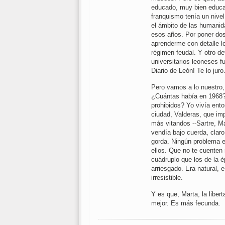
educado, muy bien educad
franquismo tenía un nive
el ámbito de las humanid
esos años. Por poner dos
aprenderme con detalle l
régimen feudal. Y otro de
universitarios leoneses f
Diario de León! Te lo juro
Pero vamos a lo nuestro,
¿Cuántas había en 1968? 
prohibidos? Yo vivía ento
ciudad, Valderas, que im
más vitandos --Sartre, Ma
vendía bajo cuerda, claro
gorda. Ningún problema en
ellos. Que no te cuenten
cuádruplo que los de la 
arriesgado. Era natural,
irresistible.
Y es que, Marta, la liber
mejor. Es más fecunda.