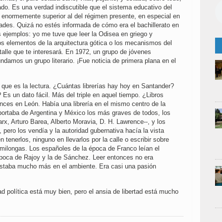
o. Es una verdad indiscutible que el sistema educativo del
l enormemente superior al del régimen presente, en especial en
ades. Quizá no estés informada de cómo era el bachillerato en
 ejemplos: yo me tuve que leer la Odisea en griego y
os elementos de la arquitectura gótica o los mecanismos del
talle que te interesará. En 1972, un grupo de jóvenes
undamos un grupo literario. ¡Fue noticia de primera plana en el
.
 que es la lectura. ¿Cuántas librerías hay hoy en Santander?
Es un dato fácil. Más del triple en aquel tiempo. ¿Libros
nces en León. Había una librería en el mismo centro de la
portaba de Argentina y México los más graves de todos, los
rx, Arturo Barea, Alberto Moravia, D. H. Lawrence--, y los
, pero los vendía y la autoridad gubernativa hacía la vista
 tenerlos, ninguno en llevarlos por la calle o escribir sobre
 milongas. Los españoles de la época de Franco leían el
época de Rajoy y la de Sánchez. Leer entonces no era
 estaba mucho más en el ambiente. Era casi una pasión
tad política está muy bien, pero el ansia de libertad está mucho