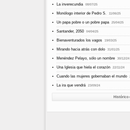
La inverecundia
08/07/25
Monólogo interior de Pedro S.
11/06/25
Un papa pobre o un pobre papa
25/04/25
Santander, 2050
04/04/25
Bienaventurados los vagos
19/03/25
Mirando hacia atrás con dolo
31/01/25
Menéndez Pelayo, sólo un nombre
30/12/24
Una Iglesia que hiela el corazón
22/11/24
Cuando las mujeres gobernaban el mundo
La ira que vendrá
23/09/24
Histórico 