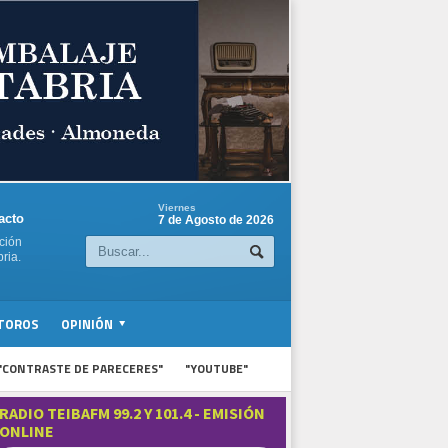
Viernes
acto
7 de Agosto de 2026
ción
ria.
TOROS
OPINIÓN
"CONTRASTE DE PARECERES"
"YOUTUBE"
RADIO TEIBAFM 99.2 Y 101.4 - EMISIÓN
ONLINE