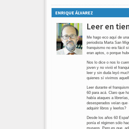
ENRIQUE ÁLVAREZ
Leer en tie
Me hago eco aquí de una 
periodista Marta San Mig
franquismo no era fácil 
eran aptos, o porque hubo
Nos lo dice o nos lo cue
joven y no vivió el fra
leer y sin duda leyó muc
quienes sí vivimos aque
Leer durante el franquism
60 para acá. Claro que ha
había ataques a librerías
desesperados veían que 
adquirir libros y leerlos?
Desde los años 60 España
ponía el régimen sólo hac
museos. Pero es que, ade