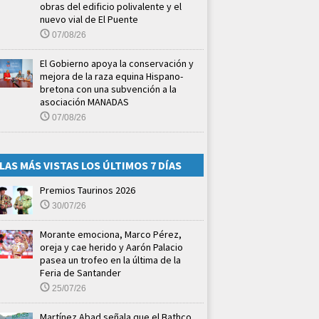
obras del edificio polivalente y el
nuevo vial de El Puente
07/08/26
El Gobierno apoya la conservación y
mejora de la raza equina Hispano-
bretona con una subvención a la
asociación MANADAS
07/08/26
LAS MÁS VISTAS LOS ÚLTIMOS 7 DÍAS
Premios Taurinos 2026
30/07/26
Morante emociona, Marco Pérez,
oreja y cae herido y Aarón Palacio
pasea un trofeo en la última de la
Feria de Santander
25/07/26
Martínez Abad señala que el Bathco