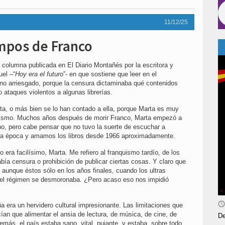
11/12/25
mpos de Franco
columna publicada en El Diario Montañés por la escritora y
uel –“
Hoy era el futuro
”- en que sostiene que leer en el
sino arriesgado, porque la censura dictaminaba qué contenidos
 ataques violentos a algunas librerías.
nta, o más bien se lo han contado a ella, porque Marta es muy
nquismo. Muchos años después de morir Franco, Marta empezó a
ho, pero cabe pensar que no tuvo la suerte de escuchar a
lla época y amamos los libros desde 1966 aproximadamente.
o era facilísimo, Marta. Me refiero al franquismo tardío, de los
bía censura o prohibición de publicar ciertas cosas. Y claro que
, aunque éstos sólo en los años finales, cuando los ultras
el régimen se desmoronaba. ¿Pero acaso eso nos impidió
 era un hervidero cultural impresionante. Las limitaciones que
ían que alimentar el ansia de lectura, de música, de cine, de
De
más, el país estaba sano, vital, pujante, y estaba, sobre todo,