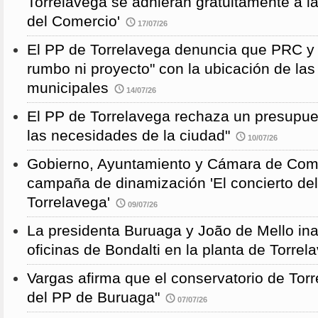
Torrelavega se adhieran gratuitamente a l
del Comercio'
17/07/26
El PP de Torrelavega denuncia que PRC y
rumbo ni proyecto" con la ubicación de la
municipales
14/07/26
El PP de Torrelavega rechaza un presupues
las necesidades de la ciudad"
10/07/26
Gobierno, Ayuntamiento y Cámara de Come
campaña de dinamización 'El concierto de
Torrelavega'
09/07/26
La presidenta Buruaga y João de Mello in
oficinas de Bondalti en la planta de Torrel
Vargas afirma que el conservatorio de Torr
del PP de Buruaga"
07/07/26