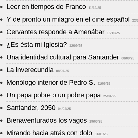
Leer en tiempos de Franco
11/12/25
Y de pronto un milagro en el cine español
22/
Cervantes responde a Amenábar
15/10/25
¿Es ésta mi Iglesia?
12/09/25
Una identidad cultural para Santander
08/08/25
La inverecundia
08/07/25
Monólogo interior de Pedro S.
11/06/25
Un papa pobre o un pobre papa
25/04/25
Santander, 2050
04/04/25
Bienaventurados los vagos
19/03/25
Mirando hacia atrás con dolo
31/01/25