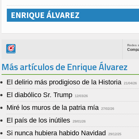
ENRIQUE ÁLVAREZ
Redes s
Compar
Más artículos de Enrique Álvarez
El delirio más prodigioso de la Historia
21/04/26
El diabólico Sr. Trump
12/03/26
Miré los muros de la patria mía
27/02/26
El país de los inútiles
29/01/26
Si nunca hubiera habido Navidad
29/12/25