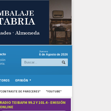
Jueves
acto
6 de Agosto de 2026
ción
ria.
TOROS
OPINIÓN
"CONTRASTE DE PARECERES"
"YOUTUBE"
RADIO TEIBAFM 99.2 Y 101.4 - EMISIÓN
ONLINE