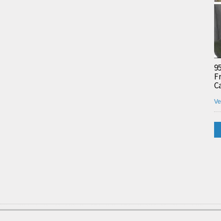
9
F
C
Ve