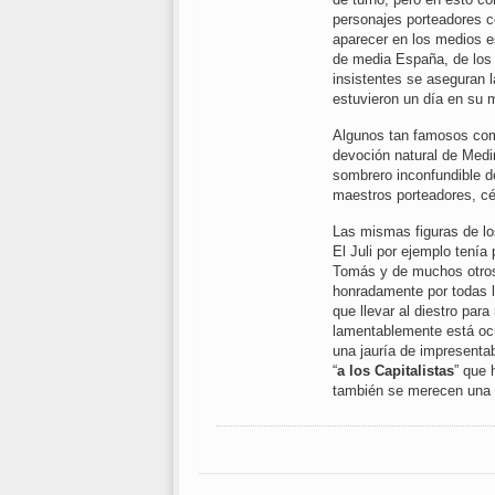
personajes porteadores 
aparecer en los medios e
de media España, de los p
insistentes se aseguran 
estuvieron un día en su 
Algunos tan famosos com
devoción natural de Medi
sombrero inconfundible d
maestros porteadores, cé
Las mismas figuras de los
El Juli por ejemplo tenía
Tomás y de muchos otros,
honradamente por todas l
que llevar al diestro para
lamentablemente está oc
una jauría de impresenta
“
a los Capitalistas
” que 
también se merecen una 