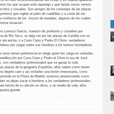
como los que ocupan este reportaje y que tantas veces vemos
scritos y visuales. Son amigos de los conserjes de las plazas
orteros que vigilan el patio de cuadrillas y a costa de ser
la confianza de los mozos de espadas, algunos de los cuales
misma situación.
o Lorenzo García, maestro de profesión y costalero por
na de Río Seco, se deja ver por las plazas de Castilla con su
e ala ancha, o a Curro Cano y Pedro El Chino, verdaderos
lebres por cargar sobre sus hombros a los toreros triunfadores.
 toros tienen preferencia en elegir quien les carga en volandas,
 predilección por Curro Cano y Pedro el Chino lo era de José
 son verdaderos profesionales que se ganan la vida
as plazas de la geografía Española, ellos saben cómo tienen
 no dejarle caer y así evitarles una lesión innecesaria, como
urriendo en la Plaza de Madrid, estamos presenciando como
bles no dejan sacar a hombros a los verdaderos profesionales,
han hecho de su afición un oficio, y un medio de vida, ellos
puerta grande.