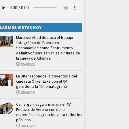
LAS MÁS VISTAS HOY
Martínez Abad destaca el trabajo
fotográfico de Francisco
Santamatilde como "instrumento
definitivo" para salvar las pinturas de
la cueva de Altamira
05/08/26
La UIMP reconoce la trayectoria del
cineasta Óliver Laxe con el XVII
galardón a la "Cinematografía"
05/08/26
Camargo inaugura mañana el 45º
Festival de Verano con ocho
espectáculos gratuitos para todos los
públicos
30/07/26