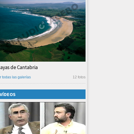
layas de Cantabria
r todas las galerías
12 fotos
VÍDEOS