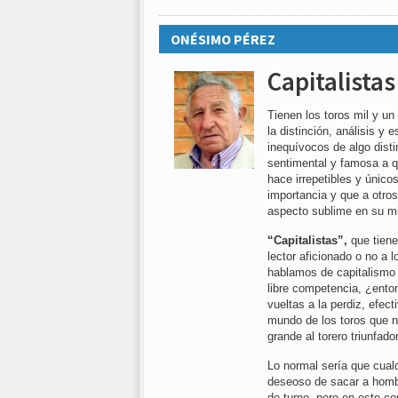
ONÉSIMO PÉREZ
Capitalistas
Tienen los toros mil y u
la distinción, análisis 
inequívocos de algo disti
sentimental y famosa a q
hace irrepetibles y único
importancia y que a otros
aspecto sublime en su m
“Capitalistas”,
que tiene
lector aficionado o no a 
hablamos de capitalismo
libre competencia, ¿ent
vueltas a la perdiz, efect
mundo de los toros que n
grande al torero triunfador
Lo normal sería que cualq
deseoso de sacar a hombro
de turno, pero en esto c