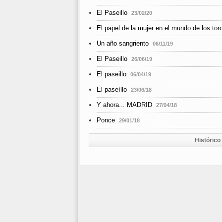
El Paseillo
23/02/20
El papel de la mujer en el mundo de los tor
Un año sangriento
06/11/19
El Paseillo
26/06/19
El paseillo
06/04/19
El paseíllo
23/06/18
Y ahora... MADRID
27/04/18
Ponce
29/01/18
Histórico