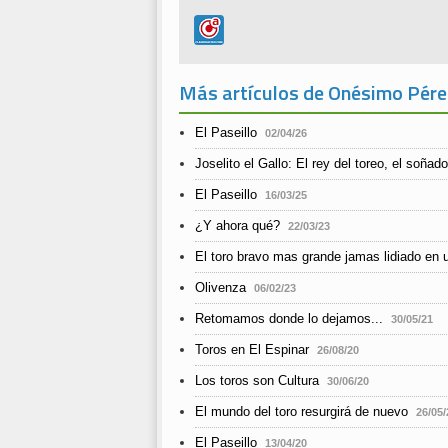
Más artículos de Onésimo Pére
El Paseillo
02/04/26
Joselito el Gallo: El rey del toreo, el soñad
El Paseillo
16/03/25
¿Y ahora qué?
22/03/23
El toro bravo mas grande jamas lidiado en 
Olivenza
06/02/23
Retomamos donde lo dejamos...
30/05/21
Toros en El Espinar
26/08/20
Los toros son Cultura
30/06/20
El mundo del toro resurgirá de nuevo
26/05/
El Paseillo
13/04/20