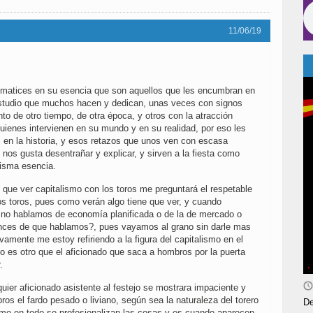
11/06/19
n matices en su esencia que son aquellos que les encumbran en
y estudio que muchos hacen y dedican, unas veces con signos
nto de otro tiempo, de otra época, y otros con la atracción
uienes intervienen en su mundo y en su realidad, por eso les
s en la historia, y esos retazos que unos ven con escasa
 nos gusta desentrañar y explicar, y sirven a la fiesta como
isma esencia.
 que ver capitalismo con los toros me preguntará el respetable
los toros, pues como verán algo tiene que ver, y cuando
 no hablamos de economía planificada o de la de mercado o
onces de que hablamos?, pues vayamos al grano sin darle mas
ivamente me estoy refiriendo a la figura del capitalismo en el
o es otro que el aficionado que saca a hombros por la puerta
.
uier aficionado asistente al festejo se mostrara impaciente y
s el fardo pesado o liviano, según sea la naturaleza del torero
De
omo en todo se profesionalizan las cosas y es cuando aparecen