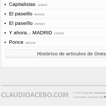
Capitalistas
11/06/19
El paseillo
06/04/19
El paseíllo
23/06/18
Y ahora... MADRID
27/04/18
Ponce
29/01/18
Histórico de artículos de Oné
© 2014 Copyright
claudioa
reservados. Diseñado por
P