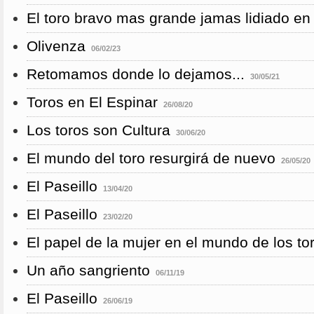
El toro bravo mas grande jamas lidiado en
Olivenza
06/02/23
Retomamos donde lo dejamos...
30/05/21
Toros en El Espinar
26/08/20
Los toros son Cultura
30/06/20
El mundo del toro resurgirá de nuevo
26/05/20
El Paseillo
13/04/20
El Paseillo
23/02/20
El papel de la mujer en el mundo de los to
Un año sangriento
06/11/19
El Paseillo
26/06/19