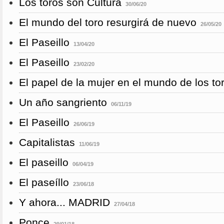
Los toros son Cultura
30/06/20
El mundo del toro resurgirá de nuevo
26/05/20
El Paseillo
13/04/20
El Paseillo
23/02/20
El papel de la mujer en el mundo de los to
Un año sangriento
06/11/19
El Paseillo
26/06/19
Capitalistas
11/06/19
El paseillo
06/04/19
El paseíllo
23/06/18
Y ahora... MADRID
27/04/18
Ponce