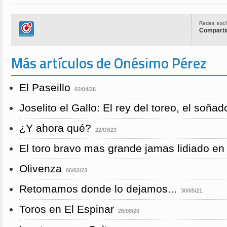
Redes soci
Compartir
Más artículos de Onésimo Pérez
El Paseillo
02/04/26
Joselito el Gallo: El rey del toreo, el soña
¿Y ahora qué?
22/03/23
El toro bravo mas grande jamas lidiado en
Olivenza
06/02/23
Retomamos donde lo dejamos...
30/05/21
Toros en El Espinar
26/08/20