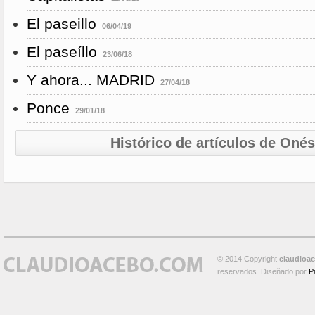
El paseillo
06/04/19
El paseíllo
23/06/18
Y ahora... MADRID
27/04/18
Ponce
29/01/18
Histórico de artículos de Oné
© 2014 Copyright
claudioa
reservados. Diseñado por
P