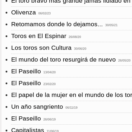
El toro bravo mas grande jamas lidiado en
Olivenza
06/02/23
Retomamos donde lo dejamos...
30/05/21
Toros en El Espinar
26/08/20
Los toros son Cultura
30/06/20
El mundo del toro resurgirá de nuevo
26/05/20
El Paseillo
13/04/20
El Paseillo
23/02/20
El papel de la mujer en el mundo de los to
Un año sangriento
06/11/19
El Paseillo
26/06/19
Capitalistas
11/06/19