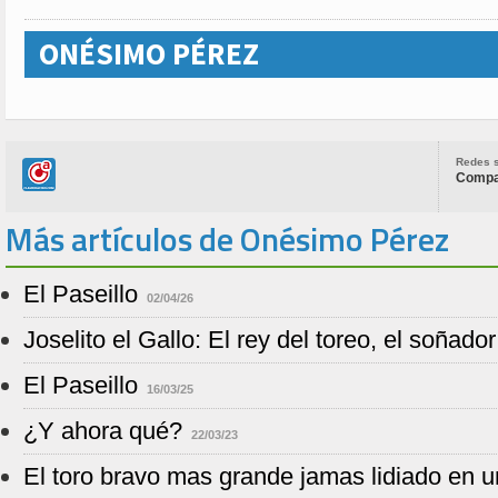
ONÉSIMO PÉREZ
Redes s
Compar
Más artículos de Onésimo Pérez
El Paseillo
02/04/26
Joselito el Gallo: El rey del toreo, el soñado
El Paseillo
16/03/25
¿Y ahora qué?
22/03/23
El toro bravo mas grande jamas lidiado en u