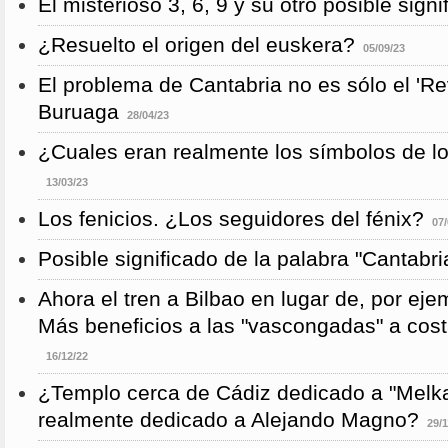
El misterioso 3, 6, 9 y su otro posible signi
¿Resuelto el origen del euskera?
05/09/23
El problema de Cantabria no es sólo el 'Re
Buruaga
28/04/23
¿Cuales eran realmente los símbolos de l
13/03/23
Los fenicios. ¿Los seguidores del fénix?
07/
Posible significado de la palabra "Cantabri
Ahora el tren a Bilbao en lugar de, por eje
Más beneficios a las "vascongadas" a cost
16/12/22
¿Templo cerca de Cádiz dedicado a "Melka
realmente dedicado a Alejando Magno?
29/1