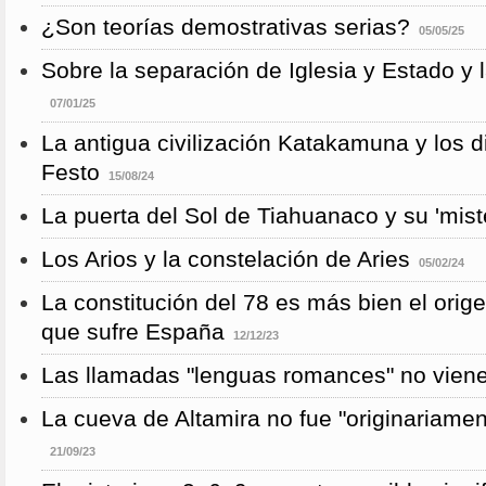
¿Son teorías demostrativas serias?
05/05/25
Sobre la separación de Iglesia y Estado y 
07/01/25
La antigua civilización Katakamuna y los 
Festo
15/08/24
La puerta del Sol de Tiahuanaco y su 'mist
Los Arios y la constelación de Aries
05/02/24
La constitución del 78 es más bien el orig
que sufre España
12/12/23
Las llamadas "lenguas romances" no vienen
La cueva de Altamira no fue "originariame
21/09/23