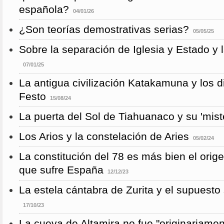
española?
04/01/26
¿Son teorías demostrativas serias?
05/05/25
Sobre la separación de Iglesia y Estado y 
07/01/25
La antigua civilización Katakamuna y los 
Festo
15/08/24
La puerta del Sol de Tiahuanaco y su 'mist
Los Arios y la constelación de Aries
05/02/24
La constitución del 78 es más bien el orig
que sufre España
12/12/23
La estela cántabra de Zurita y el supuesto s
17/10/23
La cueva de Altamira no fue "originariame