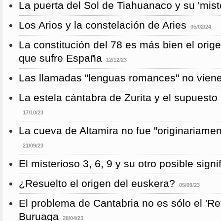
La puerta del Sol de Tiahuanaco y su 'mist
Los Arios y la constelación de Aries
05/02/24
La constitución del 78 es más bien el orig
que sufre España
12/12/23
Las llamadas "lenguas romances" no vienen
La estela cántabra de Zurita y el supuesto s
17/10/23
La cueva de Altamira no fue "originariame
21/09/23
El misterioso 3, 6, 9 y su otro posible signi
¿Resuelto el origen del euskera?
05/09/23
El problema de Cantabria no es sólo el 'Re
Buruaga
28/04/23