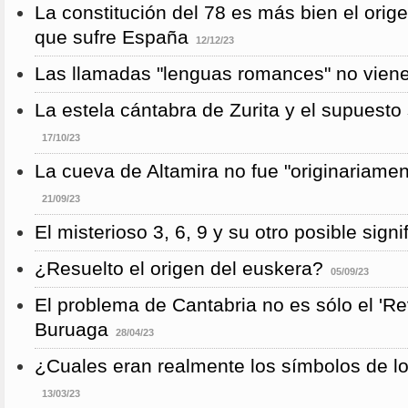
La constitución del 78 es más bien el orig
que sufre España
12/12/23
Las llamadas "lenguas romances" no vienen
La estela cántabra de Zurita y el supuesto s
17/10/23
La cueva de Altamira no fue "originariame
21/09/23
El misterioso 3, 6, 9 y su otro posible signi
¿Resuelto el origen del euskera?
05/09/23
El problema de Cantabria no es sólo el 'Re
Buruaga
28/04/23
¿Cuales eran realmente los símbolos de l
13/03/23