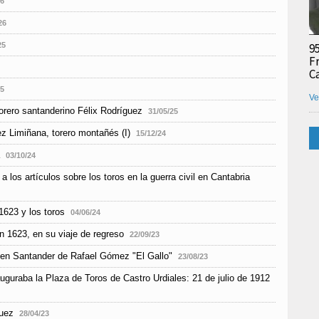
26
26
9
25
F
C
25
Ve
orero santanderino Félix Rodríguez
31/05/25
ez Limiñana, torero montañés (I)
15/12/24
03/10/24
 a los artículos sobre los toros en la guerra civil en Cantabria
1623 y los toros
04/06/24
n 1623, en su viaje de regreso
22/09/23
 en Santander de Rafael Gómez "El Gallo"
23/08/23
uguraba la Plaza de Toros de Castro Urdiales: 21 de julio de 1912
guez
28/04/23