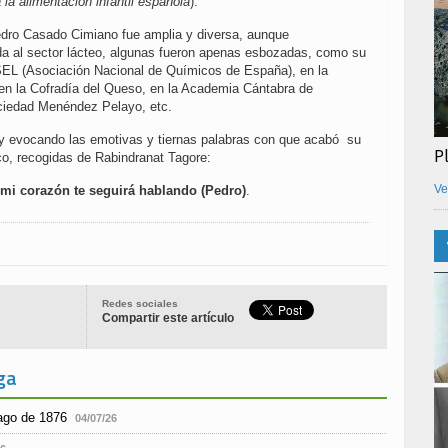
 la alimentación infantil española
).
Pedro Casado Cimiano fue amplia y diversa, aunque
a al sector lácteo, algunas fueron apenas esbozadas, como su
EL (Asociación Nacional de Químicos de España), en la
en la Cofradía del Queso, en la Academia Cántabra de
ciedad Menéndez Pelayo, etc.
 y evocando las emotivas y tiernas palabras con que acabó su
P
co, recogidas de Rabindranat Tagore:
Ve
 mi corazón te seguirá hablando (Pedro)
.
Redes sociales
Compartir este artículo
ga
iago de 1876
04/07/26