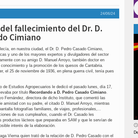
24/06/24
del fallecimiento del Dr. D.
do Cimiano
llecía, en nuestra ciudad, el Dr. D. Pedro Casado Cimiano,
cas y uno de los mayores expertos y divulgadores del sector
vamente con su amigo D. Manuel Arroyo, también doctor en
 conocimiento y la promoción de los quesos de Cantabria.
, el 25 de noviembre de 1936, en plena guerra civil, tenía pues
uto de Estudios Agropecuarios le dedicó el pasado lunes, día 17,
levaba por título
Recordando a D. Pedro Casado Cimiano
.
yo Fernández, directora de dicho Instituto, que comentó las
de amistad con su padre, el citado D. Manuel Arroyo, mientras
ntalla fotografías familiares, de viajes, profesionales,...
iones de sus cumpleaños, cuando el Dr. Casado les
s productos lácteos que preparaba en SAM y que le servían de
osible interés de la elaboración.
De
ga Vierna quien trató de la relación de D. Pedro Casado con el