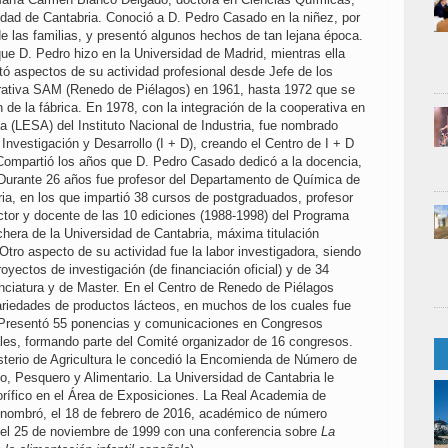
sidad de Cantabria. Conoció a D. Pedro Casado en la niñez, por
de las familias, y presentó algunos hechos de tan lejana época.
 que D. Pedro hizo en la Universidad de Madrid, mientras ella
tó aspectos de su actividad profesional desde Jefe de los
rativa SAM (Renedo de Piélagos) en 1961, hasta 1972 que se
n de la fábrica. En 1978, con la integración de la cooperativa en
a (LESA) del Instituto Nacional de Industria, fue nombrado
 Investigación y Desarrollo (I + D), creando el Centro de I + D
Compartió los años que D. Pedro Casado dedicó a la docencia,
. Durante 26 años fue profesor del Departamento de Química de
ria, en los que impartió 38 cursos de postgraduados, profesor
ector y docente de las 10 ediciones (1988-1998) del Programa
hera de la Universidad de Cantabria, máxima titulación
 Otro aspecto de su actividad fue la labor investigadora, siendo
royectos de investigación (de financiación oficial) y de 34
enciatura y de Master. En el Centro de Renedo de Piélagos
ariedades de productos lácteos, en muchos de los cuales fue
. Presentó 55 ponencias y comunicaciones en Congresos
ales, formando parte del Comité organizador de 16 congresos.
terio de Agricultura le concedió la Encomienda de Número de
io, Pesquero y Alimentario. La Universidad de Cantabria le
rífico en el Área de Exposiciones. La Real Academia de
 nombró, el 18 de febrero de 2016, académico de número
 el 25 de noviembre de 1999 con una conferencia sobre
La