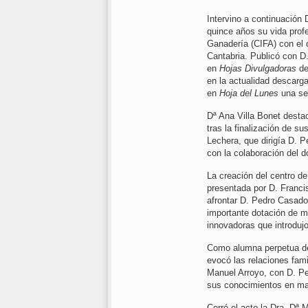
Intervino a continuación
quince años su vida profe
Ganadería (CIFA) con el 
Cantabria. Publicó con D
en
Hojas Divulgadoras
de
en la actualidad descarg
en
Hoja del Lunes
una ser
Dª Ana Villa Bonet desta
tras la finalización de su
Lechera, que dirigía D. 
con la colaboración del 
La creación del centro d
presentada por D. Franci
afrontar D. Pedro Casado
importante dotación de me
innovadoras que introdujo
Como alumna perpetua del
evocó las relaciones famil
Manuel Arroyo, con D. Ped
sus conocimientos en mat
Cerró el acto la Dra. Dª