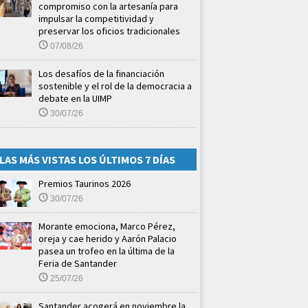
compromiso con la artesanía para
impulsar la competitividad y
preservar los oficios tradicionales
07/08/26
Los desafíos de la financiación
sostenible y el rol de la democracia a
debate en la UIMP
30/07/26
LAS MÁS VISTAS LOS ÚLTIMOS 7 DÍAS
Premios Taurinos 2026
30/07/26
Morante emociona, Marco Pérez,
oreja y cae herido y Aarón Palacio
pasea un trofeo en la última de la
Feria de Santander
25/07/26
Santander acogerá en noviembre la