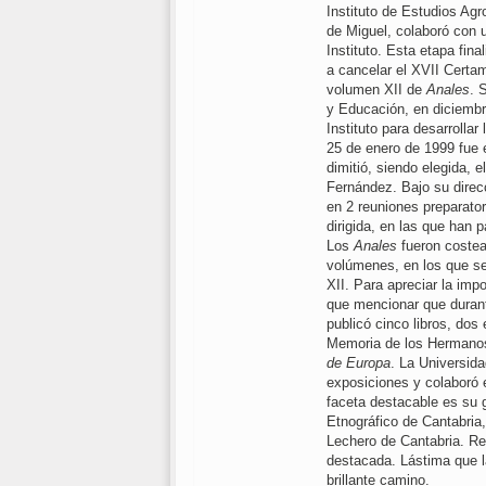
Instituto de Estudios Agr
de Miguel, colaboró con 
Instituto. Esta etapa fin
a cancelar el XVII Certam
volumen XII de
Anales
. 
y Educación, en diciembr
Instituto para desarrollar 
25 de enero de 1999 fue e
dimitió, siendo elegida, e
Fernández. Bajo su direcc
en 2 reuniones preparato
dirigida, en las que han 
Los
Anales
fueron costea
volúmenes, en los que se
XII. Para apreciar la impo
que mencionar que duran
publicó cinco libros, dos 
Memoria de los Hermano
de Europa
. La Universid
exposiciones y colaboró 
faceta destacable es su 
Etnográfico de Cantabria,
Lechero de Cantabria. Re
destacada. Lástima que l
brillante camino.