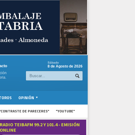
Sábado
acto
8 de Agosto de 2026
ción
ria.
TOROS
OPINIÓN
"CONTRASTE DE PARECERES"
"YOUTUBE"
RADIO TEIBAFM 99.2 Y 101.4 - EMISIÓN
ONLINE