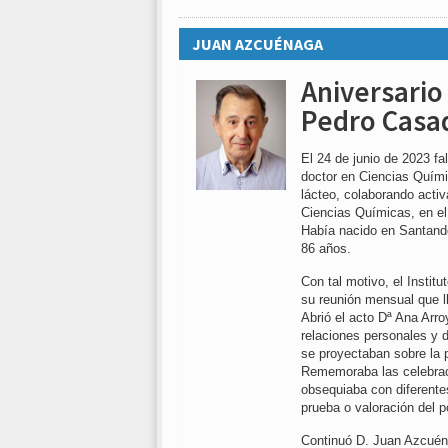
JUAN AZCUÉNAGA
Aniversario 
Pedro Casa
El 24 de junio de 2023 fa
doctor en Ciencias Quími
lácteo, colaborando acti
Ciencias Químicas, en el
Había nacido en Santander
86 años.
Con tal motivo, el Instit
su reunión mensual que l
Abrió el acto Dª Ana Arro
relaciones personales y 
se proyectaban sobre la pa
Rememoraba las celebrac
obsequiaba con diferente
prueba o valoración del p
Continuó D. Juan Azcuéna