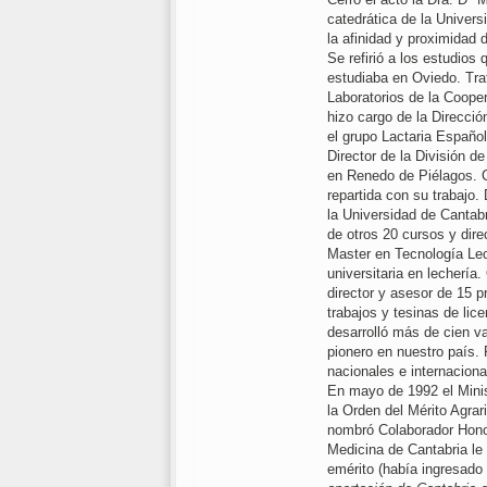
catedrática de la Univer
la afinidad y proximidad 
Se refirió a los estudios
estudiaba en Oviedo. Tra
Laboratorios de la Coope
hizo cargo de la Direcció
el grupo Lactaria Español
Director de la División de
en Renedo de Piélagos. 
repartida con su trabajo
la Universidad de Cantab
de otros 20 cursos y dir
Master en Tecnología Lec
universitaria en lechería.
director y asesor de 15 p
trabajos y tesinas de lic
desarrolló más de cien v
pionero en nuestro país
nacionales e internacion
En mayo de 1992 el Minis
la Orden del Mérito Agrar
nombró Colaborador Hono
Medicina de Cantabria le
emérito (había ingresado