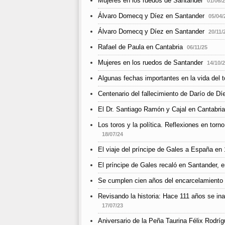
Mujeres en los ruedos de Santander
01/06/
Álvaro Domecq y Díez en Santander
05/04/
Álvaro Domecq y Díez en Santander
20/11/
Rafael de Paula en Cantabria
06/11/25
Mujeres en los ruedos de Santander
14/10/
Algunas fechas importantes en la vida del t
Centenario del fallecimiento de Darío de Dí
El Dr. Santiago Ramón y Cajal en Cantabria
Los toros y la política. Reflexiones en torno
18/07/24
El viaje del príncipe de Gales a España en 
El príncipe de Gales recaló en Santander, e
Se cumplen cien años del encarcelamiento
Revisando la historia: Hace 111 años se ina
17/07/23
Aniversario de la Peña Taurina Félix Rodrí