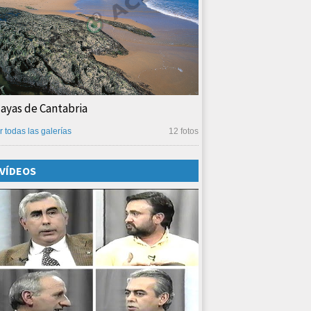
layas de Cantabria
r todas las galerías
12 fotos
VÍDEOS