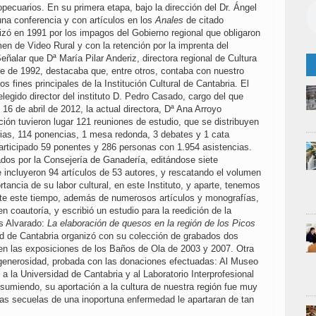
opecuarios. En su primera etapa, bajo la dirección del Dr. Ángel
una conferencia y con artículos en los
Anales
de citado
alizó en 1991 por los impagos del Gobierno regional que obligaron
en de Video Rural y con la retención por la imprenta del
Señalar que Dª María Pilar Anderiz, directora regional de Cultura
e de 1992, destacaba que, entre otros, contaba con nuestro
los fines principales de la Institución Cultural de Cantabria. El
legido director del instituto D. Pedro Casado, cargo del que
l 16 de abril de 2012, la actual directora, Dª Ana Arroyo
ión tuvieron lugar 121 reuniones de estudio, que se distribuyen
rias, 114 ponencias, 1 mesa redonda, 3 debates y 1 cata
participado 59 ponentes y 286 personas con 1.954 asistencias.
dos por la Consejería de Ganadería, editándose siete
 incluyeron 94 artículos de 53 autores, y rescatando el volumen
rtancia de su labor cultural, en este Instituto, y aparte, tenemos
te este tiempo, además de numerosos artículos y monografías,
en coautoría, y escribió un estudio para la reedición de la
s Alvarado:
La elaboración de quesos en la región de los Picos
ad de Cantabria organizó con su colección de grabados dos
en las exposiciones de los Baños de Ola de 2003 y 2007. Otra
generosidad, probada con las donaciones efectuadas: Al Museo
 a la Universidad de Cantabria y al Laboratorio Interprofesional
sumiendo, su aportación a la cultura de nuestra región fue muy
as secuelas de una inoportuna enfermedad le apartaran de tan