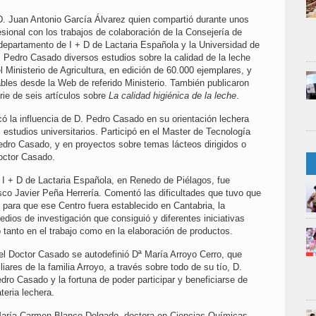
 D. Juan Antonio García Álvarez quien compartió durante unos
sional con los trabajos de colaboración de la Consejería de
departamento de I + D de Lactaria Española y la Universidad de
. Pedro Casado diversos estudios sobre la calidad de la leche
l Ministerio de Agricultura, en edición de 60.000 ejemplares, y
ables desde la Web de referido Ministerio. También publicaron
ie de seis artículos sobre
La calidad higiénica de la leche
.
có la influencia de D. Pedro Casado en su orientación lechera
s estudios universitarios. Participó en el Master de Tecnología
Pedro Casado, y en proyectos sobre temas lácteos dirigidos o
doctor Casado.
e I + D de Lactaria Española, en Renedo de Piélagos, fue
sco Javier Peña Herrería. Comentó las dificultades que tuvo que
 para que ese Centro fuera establecido en Cantabria, la
dios de investigación que consiguió y diferentes iniciativas
 tanto en el trabajo como en la elaboración de productos.
 Doctor Casado se autodefinió Dª María Arroyo Cerro, que
iares de la familia Arroyo, a través sobre todo de su tío, D.
ro Casado y la fortuna de poder participar y beneficiarse de
eria lechera.
 María Carmen Blanco Delgado, doctora en Ciencias Químicas,