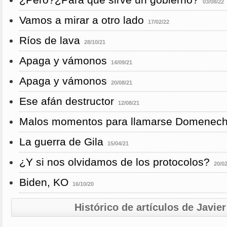
¿Pero?¿Para qué sirve un gobierno?
03/08/22
Vamos a mirar a otro lado
17/02/22
Ríos de lava
28/10/21
Apaga y vámonos
14/09/21
Apaga y vámonos
20/08/21
Ese afán destructor
12/08/21
Malos momentos para llamarse Domenec
La guerra de Gila
15/04/21
¿Y si nos olvidamos de los protocolos?
20/0
Biden, KO
16/10/20
Histórico de artículos de Javi