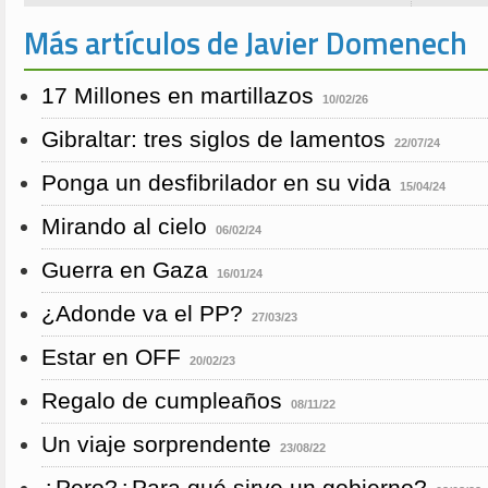
Más artículos de Javier Domenech
17 Millones en martillazos
10/02/26
Gibraltar: tres siglos de lamentos
22/07/24
Ponga un desfibrilador en su vida
15/04/24
Mirando al cielo
06/02/24
Guerra en Gaza
16/01/24
¿Adonde va el PP?
27/03/23
Estar en OFF
20/02/23
Regalo de cumpleaños
08/11/22
Un viaje sorprendente
23/08/22