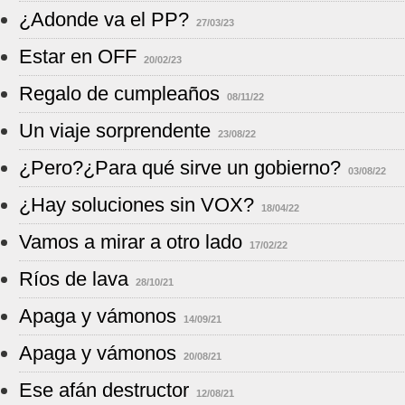
¿Adonde va el PP?
27/03/23
Estar en OFF
20/02/23
Regalo de cumpleaños
08/11/22
Un viaje sorprendente
23/08/22
¿Pero?¿Para qué sirve un gobierno?
03/08/22
¿Hay soluciones sin VOX?
18/04/22
Vamos a mirar a otro lado
17/02/22
Ríos de lava
28/10/21
Apaga y vámonos
14/09/21
Apaga y vámonos
20/08/21
Ese afán destructor
12/08/21