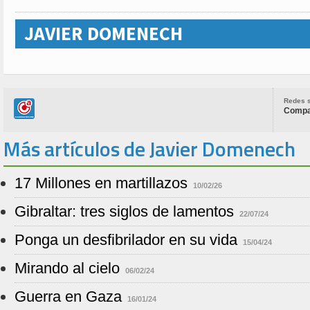
JAVIER DOMENECH
Redes s
Compar
Más artículos de Javier Domenech
17 Millones en martillazos
10/02/26
Gibraltar: tres siglos de lamentos
22/07/24
Ponga un desfibrilador en su vida
15/04/24
Mirando al cielo
06/02/24
Guerra en Gaza
16/01/24