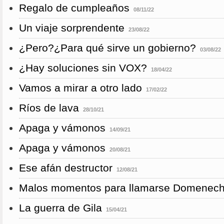
Regalo de cumpleaños
08/11/22
Un viaje sorprendente
23/08/22
¿Pero?¿Para qué sirve un gobierno?
03/08/22
¿Hay soluciones sin VOX?
18/04/22
Vamos a mirar a otro lado
17/02/22
Ríos de lava
28/10/21
Apaga y vámonos
14/09/21
Apaga y vámonos
20/08/21
Ese afán destructor
12/08/21
Malos momentos para llamarse Domenec
La guerra de Gila
15/04/21