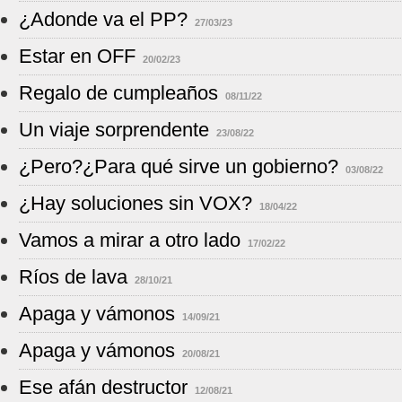
¿Adonde va el PP?
27/03/23
Estar en OFF
20/02/23
Regalo de cumpleaños
08/11/22
Un viaje sorprendente
23/08/22
¿Pero?¿Para qué sirve un gobierno?
03/08/22
¿Hay soluciones sin VOX?
18/04/22
Vamos a mirar a otro lado
17/02/22
Ríos de lava
28/10/21
Apaga y vámonos
14/09/21
Apaga y vámonos
20/08/21
Ese afán destructor
12/08/21