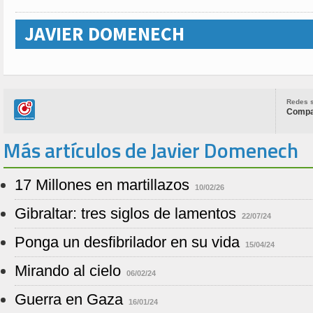
JAVIER DOMENECH
Redes s
Compar
Más artículos de Javier Domenech
17 Millones en martillazos
10/02/26
Gibraltar: tres siglos de lamentos
22/07/24
Ponga un desfibrilador en su vida
15/04/24
Mirando al cielo
06/02/24
Guerra en Gaza
16/01/24