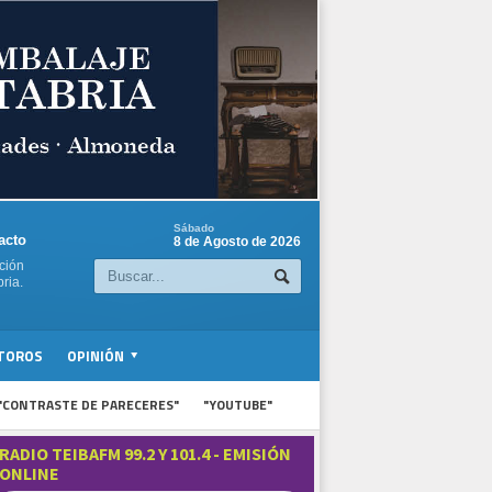
Sábado
acto
8 de Agosto de 2026
ción
ria.
TOROS
OPINIÓN
"CONTRASTE DE PARECERES"
"YOUTUBE"
RADIO TEIBAFM 99.2 Y 101.4 - EMISIÓN
ONLINE