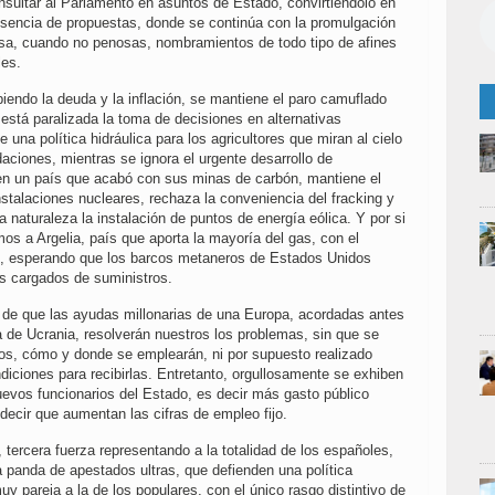
nsultar al Parlamento en asuntos de Estado, convirtiéndolo en
ausencia de propuestas, donde se continúa con la promulgación
isa, cuando no penosas, nombramientos de todo tipo de afines
les.
iendo la deuda y la inflación, se mantiene el paro camuflado
está paralizada la toma de decisiones en alternativas
de una política hidráulica para los agricultores que miran al cielo
aciones, mientras se ignora el urgente desarrollo de
 en un país que acabó con sus minas de carbón, mantiene el
nstalaciones nucleares, rechaza la conveniencia del fracking y
a naturaleza la instalación de puntos de energía eólica. Y por si
os a Argelia, país que aporta la mayoría del gas, con el
o, esperando que los barcos metaneros de Estados Unidos
os cargados de suministros.
de que las ayudas millonarias de una Europa, acordadas antes
a de Ucrania, resolverán nuestros los problemas, sin que se
os, cómo y donde se emplearán, ni por supuesto realizado
diciones para recibirlas. Entretanto, orgullosamente se exhiben
uevos funcionarios del Estado, es decir más gasto público
decir que aumentan las cifras de empleo fijo.
ercera fuerza representando a la totalidad de los españoles,
panda de apestados ultras, que defienden una política
 pareja a la de los populares, con el único rasgo distintivo de