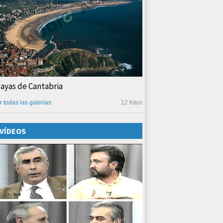
layas de Cantabria
r todas las galerías
12 fotos
VÍDEOS