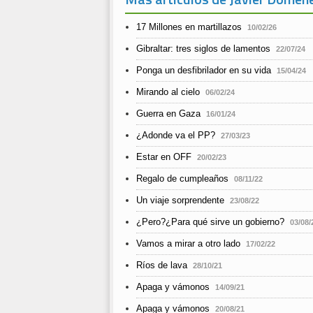
17 Millones en martillazos
10/02/26
Gibraltar: tres siglos de lamentos
22/07/24
Ponga un desfibrilador en su vida
15/04/24
Mirando al cielo
06/02/24
Guerra en Gaza
16/01/24
¿Adonde va el PP?
27/03/23
Estar en OFF
20/02/23
Regalo de cumpleaños
08/11/22
Un viaje sorprendente
23/08/22
¿Pero?¿Para qué sirve un gobierno?
03/08/
Vamos a mirar a otro lado
17/02/22
Ríos de lava
28/10/21
Apaga y vámonos
14/09/21
Apaga y vámonos
20/08/21