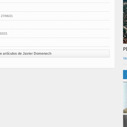
27/06/21
02/21
P
de artículos de Javier Domenech
Ve