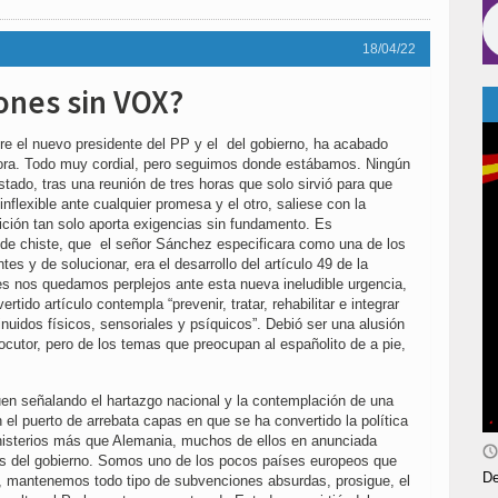
18/04/22
ones sin VOX?
tre el nuevo presidente del PP y el del gobierno, ha acabado
rora. Todo muy cordial, pero seguimos donde estábamos. Ningún
tado, tras una reunión de tres horas que solo sirvió para que
inflexible ante cualquier promesa y el otro, saliese con la
ción tan solo aporta exigencias sin fundamento. Es
de chiste, que el señor Sánchez especificara como una de los
es y de solucionar, era el desarrollo del artículo 49 de la
es nos quedamos perplejos ante esta nueva ineludible urgencia,
rtido artículo contempla “prevenir, tratar, rehabilitar e integrar
nuidos físicos, sensoriales y psíquicos”. Debió ser una alusión
locutor, pero de los temas que preocupan al españolito de a pie,
en señalando el hartazgo nacional y la contemplación de una
 el puerto de arrebata capas en que se ha convertido la política
nisterios más que Alemania, muchos de ellos en anunciada
es del gobierno. Somos uno de los pocos países europeos que
De
, mantenemos todo tipo de subvenciones absurdas, prosigue, el