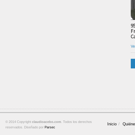
9
F
C
Ve
© 2014 Copyright
claudioacebo.com
. Todos los derechos
Inicio
Quién
reservados. Diseñado por
Parsec