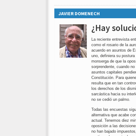
JAVIER DOMENECH
¿Hay soluci
La reciente entrevista en
como el rosario de la au
acuerdo en asuntos de Es
uno, definiera su postura 
monserga de que la oposi
sorprendente, cuando no 
asuntos capitales pendient
Constitución. Para quien
resulta que en tan controve
los derechos de los dismi
sarcástica hacia su inter
no se cedió un palmo.
Todas las encuestas sigu
alternativa que acabe con
actual. Tenemos diez mi
oposición a las decision
no han bajado impuestos