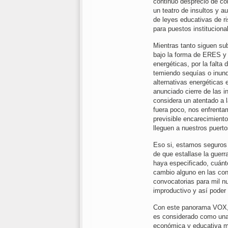
continuo desprecio de co
un teatro de insultos y 
de leyes educativas de r
para puestos instituciona
Mientras tanto siguen sub
bajo la forma de ERES y 
energéticas, por la falta 
temiendo sequías o inund
alternativas energéticas
anunciado cierre de las i
considera un atentado a l
fuera poco, nos enfrentam
previsible encarecimient
lleguen a nuestros puert
Eso si, estamos seguros 
de que estallase la guerr
haya especificado, cuánt
cambio alguno en las con
convocatorias para mil n
improductivo y así poder 
Con este panorama VOX, t
es considerado como una 
económica y educativa muy