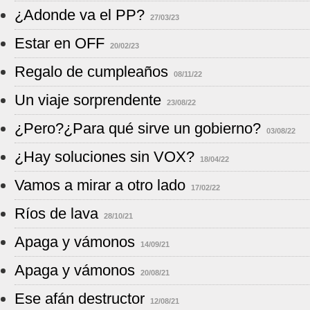
¿Adonde va el PP?
27/03/23
Estar en OFF
20/02/23
Regalo de cumpleaños
08/11/22
Un viaje sorprendente
23/08/22
¿Pero?¿Para qué sirve un gobierno?
03/08/22
¿Hay soluciones sin VOX?
18/04/22
Vamos a mirar a otro lado
17/02/22
Ríos de lava
28/10/21
Apaga y vámonos
14/09/21
Apaga y vámonos
20/08/21
Ese afán destructor
12/08/21