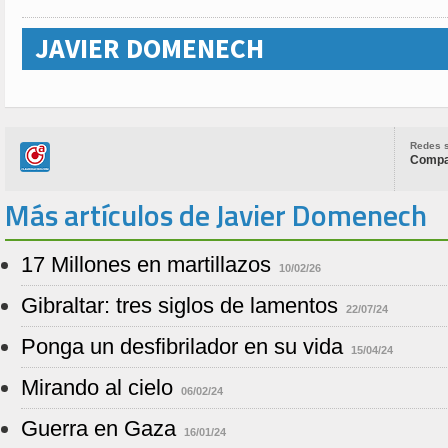
JAVIER DOMENECH
Redes s
Compar
Más artículos de Javier Domenech
17 Millones en martillazos
10/02/26
Gibraltar: tres siglos de lamentos
22/07/24
Ponga un desfibrilador en su vida
15/04/24
Mirando al cielo
06/02/24
Guerra en Gaza
16/01/24