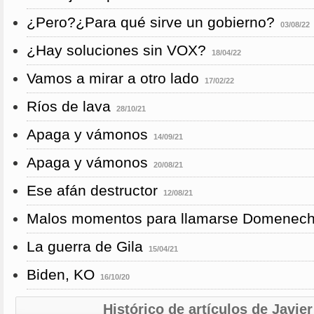
¿Pero?¿Para qué sirve un gobierno?
03/08/22
¿Hay soluciones sin VOX?
18/04/22
Vamos a mirar a otro lado
17/02/22
Ríos de lava
28/10/21
Apaga y vámonos
14/09/21
Apaga y vámonos
20/08/21
Ese afán destructor
12/08/21
Malos momentos para llamarse Domenec
La guerra de Gila
15/04/21
Biden, KO
16/10/20
Histórico de artículos de Javi