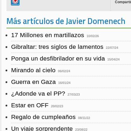
Compartir
Más artículos de Javier Domenech
17 Millones en martillazos
10/02/26
Gibraltar: tres siglos de lamentos
22/07/24
Ponga un desfibrilador en su vida
15/04/24
Mirando al cielo
06/02/24
Guerra en Gaza
16/01/24
¿Adonde va el PP?
27/03/23
Estar en OFF
20/02/23
Regalo de cumpleaños
08/11/22
Un viaje sorprendente
23/08/22