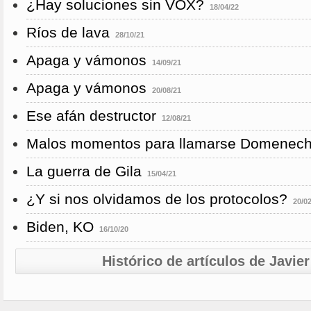
¿Hay soluciones sin VOX?
18/04/22
Ríos de lava
28/10/21
Apaga y vámonos
14/09/21
Apaga y vámonos
20/08/21
Ese afán destructor
12/08/21
Malos momentos para llamarse Domenec
La guerra de Gila
15/04/21
¿Y si nos olvidamos de los protocolos?
20/0
Biden, KO
16/10/20
Histórico de artículos de Javi