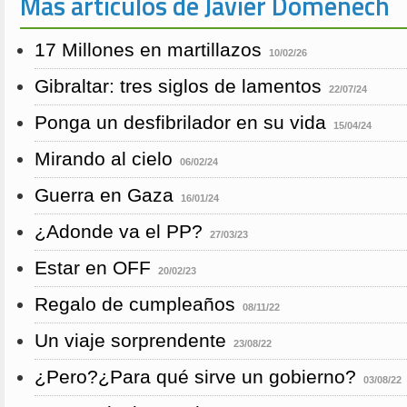
Más artículos de Javier Domenech
17 Millones en martillazos
10/02/26
Gibraltar: tres siglos de lamentos
22/07/24
Ponga un desfibrilador en su vida
15/04/24
Mirando al cielo
06/02/24
Guerra en Gaza
16/01/24
¿Adonde va el PP?
27/03/23
Estar en OFF
20/02/23
Regalo de cumpleaños
08/11/22
Un viaje sorprendente
23/08/22
¿Pero?¿Para qué sirve un gobierno?
03/08/22